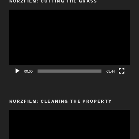
KURZFILM: CUTTING THE GRASS
Video-
Player
00:00
05:44
KURZFILM: CLEANING THE PROPERTY
Video-
Player