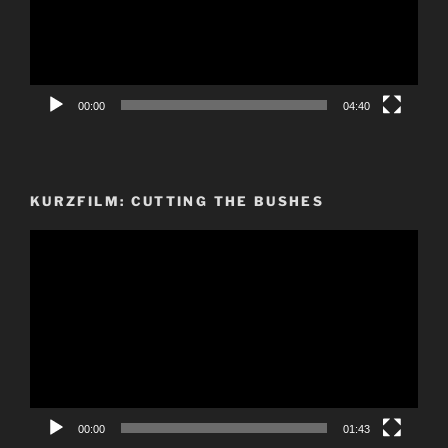
00:00
04:40
KURZFILM: CUTTING THE BUSHES
Video-
Player
00:00
01:43