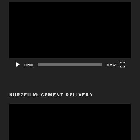
Video-
Player
00:00
03:32
KURZFILM: CEMENT DELIVERY
Video-
Player