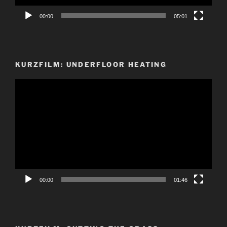
00:00
05:01
KURZFILM: UNDERFLOOR HEATING
Video-
Player
00:00
01:46