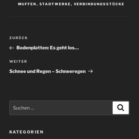
MUFFEN
,
STADTWERKE
,
VERBINDUNGSSTÜCKE
Beitragsnavigation
Vorheriger
ZURÜCK
Beitrag
Bodenplatten: Es geht los…
Nächster
WEITER
Beitrag
Schnee und Regen – Schneeregen
Suchen
Suche
nach:
KATEGORIEN