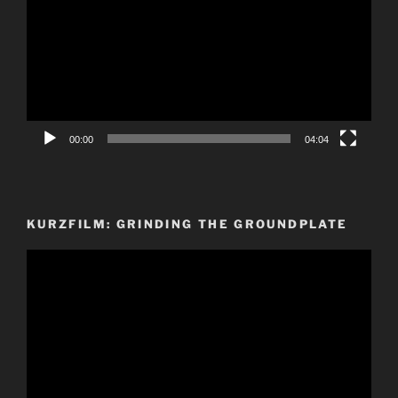
00:00
04:04
KURZFILM: GRINDING THE GROUNDPLATE
Video-
Player