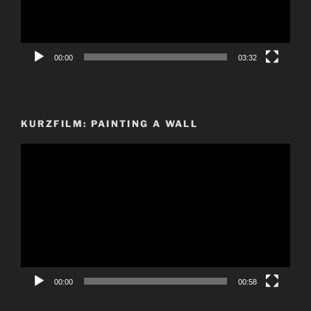
00:00
03:32
KURZFILM: PAINTING A WALL
Video-
Player
00:00
00:58