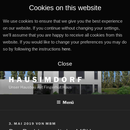
Cookies on this website
We use cookies to ensure that we give you the best experience
on our website. If you continue without changing your settings,
we'll assume that you are happy to receive all cookies from this
website. If you would like to change your preferences you may do
so by following the instructions
here
.
Close
Zum
H A U S I M D O R F
Inhalt
Unser Hausbau mit Fingerhut Haus
springen
Menü
VERÖFFENTLICHT
3. MAI 2019
VON
MBM
AM