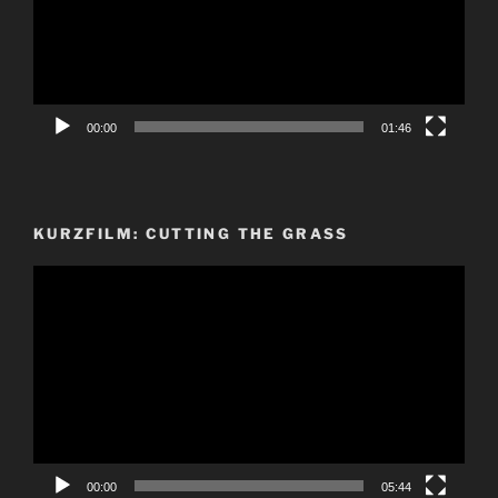
00:00
01:46
KURZFILM: CUTTING THE GRASS
Video-
Player
00:00
05:44