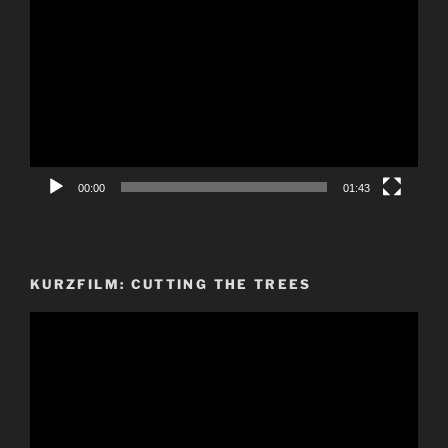
Video-
Player
00:00
01:43
KURZFILM: CUTTING THE TREES
Video-
Player