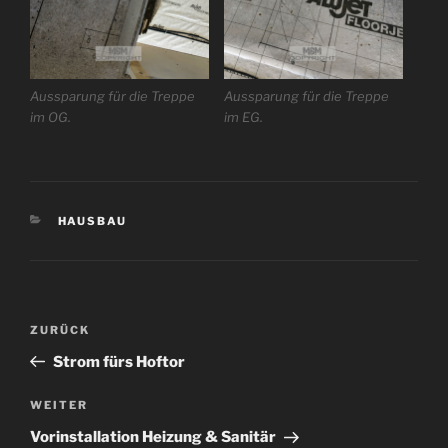
Aussparung für die Treppe
Aussparung für die Treppe
im OG.
im EG.
KATEGORIEN
HAUSBAU
Beitragsnavigation
Vorheriger
ZURÜCK
Beitrag
Strom fürs Hoftor
Nächster
WEITER
Beitrag
Vorinstallation Heizung & Sanitär