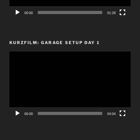
00:00
01:28
KURZFILM: GARAGE SETUP DAY 1
Video-
Player
00:00
04:04