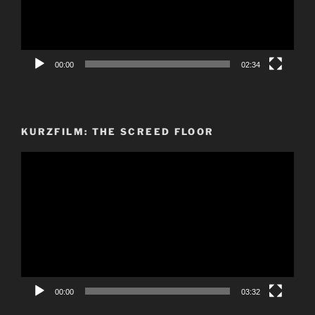
00:00
02:34
KURZFILM: THE SCREED FLOOR
Video-
Player
00:00
03:32