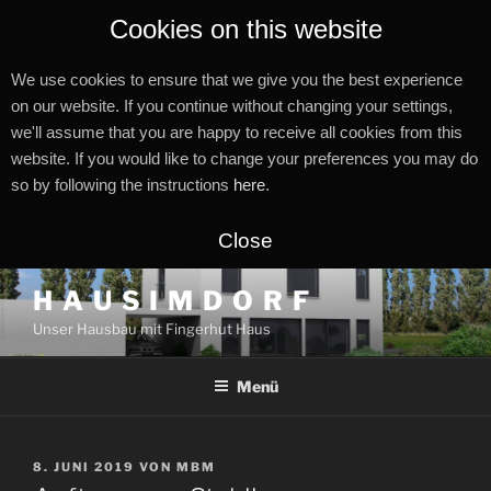
Cookies on this website
We use cookies to ensure that we give you the best experience
on our website. If you continue without changing your settings,
we'll assume that you are happy to receive all cookies from this
website. If you would like to change your preferences you may do
so by following the instructions
here
.
Close
Zum
H A U S I M D O R F
Inhalt
Unser Hausbau mit Fingerhut Haus
springen
Menü
VERÖFFENTLICHT
8. JUNI 2019
VON
MBM
AM