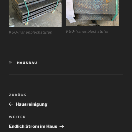
K60-Tränenblechstufen
K60-Tränenblechstufen
KATEGORIEN
HAUSBAU
Beitragsnavigation
Vorheriger
ZURÜCK
Beitrag
Hausreinigung
Nächster
WEITER
Beitrag
Endlich Strom im Haus