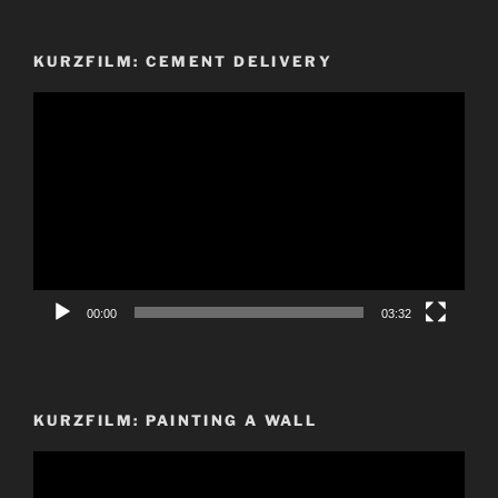
KURZFILM: CEMENT DELIVERY
Video-
Player
00:00
03:32
KURZFILM: PAINTING A WALL
Video-
Player