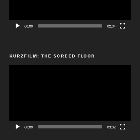
00:00
02:34
KURZFILM: THE SCREED FLOOR
Video-
Player
00:00
03:32