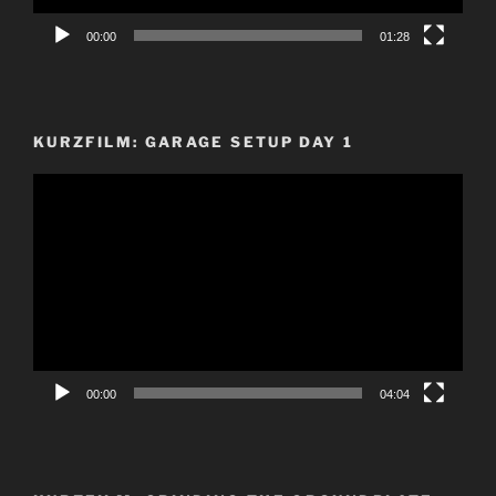
00:00
01:28
KURZFILM: GARAGE SETUP DAY 1
Video-
Player
00:00
04:04