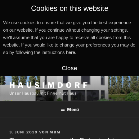
Cookies on this website
We use cookies to ensure that we give you the best experience
on our website. If you continue without changing your settings,
we'll assume that you are happy to receive all cookies from this
website. If you would like to change your preferences you may do
so by following the instructions
here
.
Close
Zum
H A U S I M D O R F
Inhalt
Unser Hausbau mit Fingerhut Haus
springen
Menü
VERÖFFENTLICHT
3. JUNI 2019
VON
MBM
AM