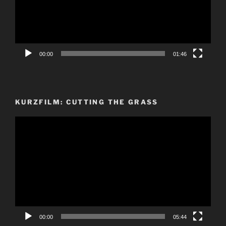
00:00
01:46
KURZFILM: CUTTING THE GRASS
Video-
Player
00:00
05:44