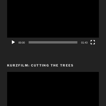
Player
00:00
01:43
KURZFILM: CUTTING THE TREES
Video-
Player