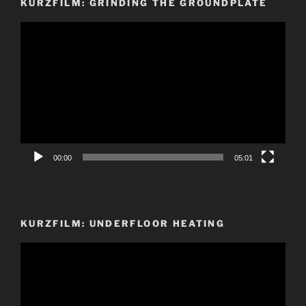
KURZFILM: GRINDING THE GROUNDPLATE
Video-
Player
00:00
05:01
KURZFILM: UNDERFLOOR HEATING
Video-
Player