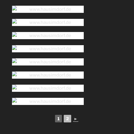
1
2
►