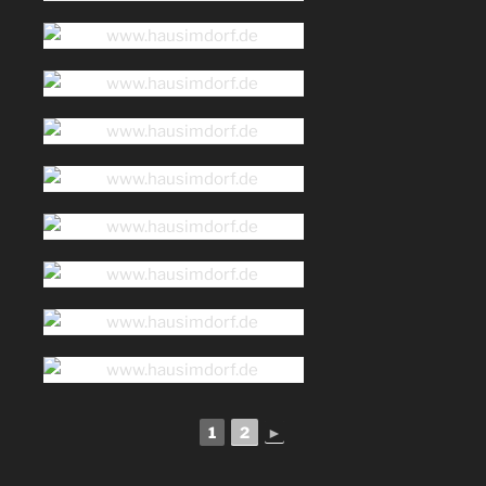
1
2
►