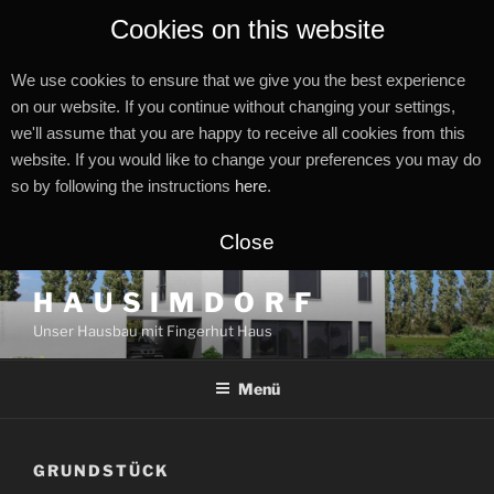
Cookies on this website
We use cookies to ensure that we give you the best experience
on our website. If you continue without changing your settings,
we'll assume that you are happy to receive all cookies from this
website. If you would like to change your preferences you may do
so by following the instructions
here
.
Close
Zum
H A U S I M D O R F
Inhalt
Unser Hausbau mit Fingerhut Haus
springen
Menü
GRUNDSTÜCK