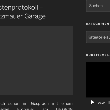
Suchen
tenprotokoll –
nach:
tzmauer Garage
KATEGORIEN
Kategorien
KURZFILM: 
Video-
Player
ich schon im Gespräch mit einem
00:00
ziellen
Erdbauer am 06.08.18