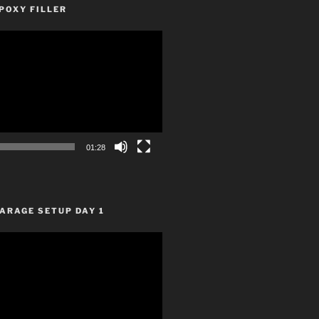
POXY FILLER
01:28
ARAGE SETUP DAY 1