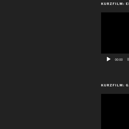
KURZFILM: E
Video-
Player
00:00
KURZFILM: G
Video-
Player