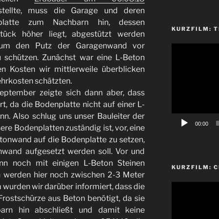
stellte, muss die Garage und deren
platte zum Nachbarn hin, dessen
KURZFILM: T
tück höher liegt, abgestützt werden
 um den Putz der Garagenwand vor
Video-
 schützen. Zunächst war eine L-Beton
Player
n Kosten wir mittlerweile überblicken
hrkosten schätzten.
eptember zeigte sich dann aber, dass
rt, da die Bodenplatte nicht auf einer L-
n. Also schlug uns unser Bauleiter der
00:00
ere Bodenplatten zuständig ist, vor, eine
onwand auf die Bodenplatte zu setzen,
nwand aufgesetzt werden soll. Vor und
nn noch mit einigen L-Beton Steinen
KURZFILM: 
h werden hier noch zwischen 2-3 Meter
urden wir darüber informiert, dass die
Video-
Player
rostschürze aus Beton benötigt, da sie
rn hin abschließt und damit keine