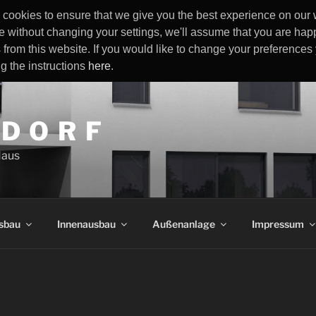
cookies to ensure that we give you the best experience on our w
e without changing your settings, we'll assume that you are happ
 from this website. If you would like to change your preference
ng the instructions
here
.
 D O R F
Haus
sbau
Innenausbau
Außenanlage
Impressum