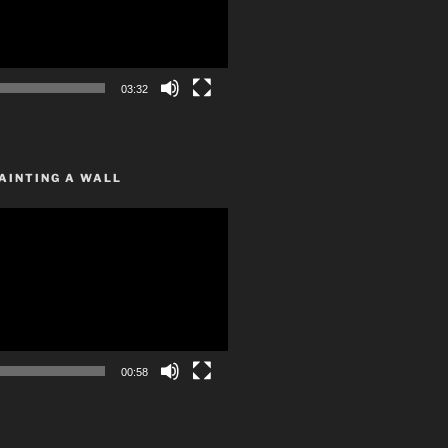
03:32
AINTING A WALL
00:58