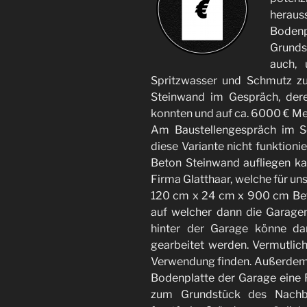
heraus
Boden
Grunds
auch,
Spritzwasser und Schmutz zu
Steinwand im Gespräch, dere
konnten und auf ca. 6000 € Me
Am Baustellengespräch im S
diese Variante nicht funktionie
Beton Steinwand aufliegen kan
Firma Glatthaar, welche für uns
120 cm x 24 cm x 900 cm Bet
auf welcher dann die Garage
hinter der Garage könne da
gearbeitet werden. Vermutlic
Verwendung finden. Außerdem w
Bodenplatte der Garage eine F
zum Grundstück des Nachba