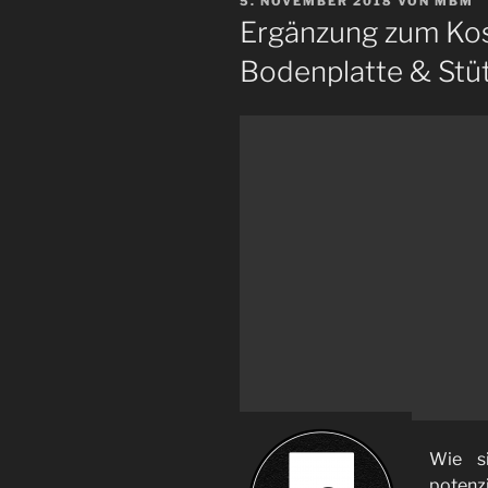
VERÖFFENTLICHT
5. NOVEMBER 2018
VON
MBM
AM
Ergänzung zum Kos
Bodenplatte & Stü
Wie s
poten