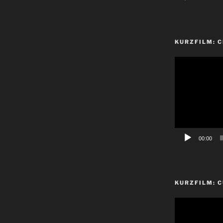
KURZFILM: 
Video-
Player
00:00
KURZFILM: C
Video-
Player