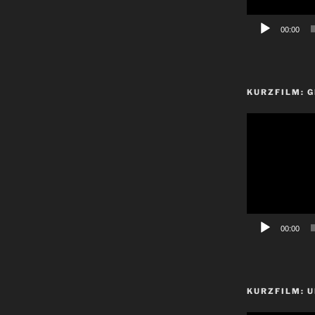
00:00
KURZFILM: 
Video-
Player
00:00
KURZFILM: 