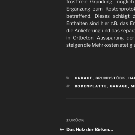
frostfreie Gründung möglich 
Ergänzung zum Kostenprotok
betreffend. Dieses schlägt
Enthalten sind hier z.B. das E
die Anlieferung und das separ
in Ortbeton, Aussparung der
steigen die Mehrkosten stetig a
KATEGORIEN
GARAGE
,
GRUNDSTÜCK
,
HA
SCHLAGWÖRTER
BODENPLATTE
,
GARAGE
,
M
Beitragsnavigation
Vorheriger
ZURÜCK
Beitrag
Das Holz der Birken…