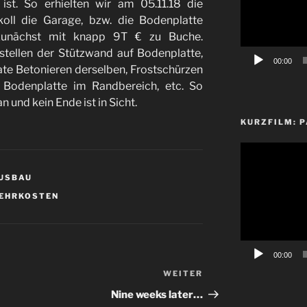
ist. So erhielten wir am 05.11.18 die
oll die Garage, bzw. die Bodenplatte
 zunächst mit knapp 9T € zu Buche.
rstellen der Stützwand auf Bodenplatte,
00:00
ate Betonieren derselben, Frostschürzen
 Bodenplatte im Randbereich, etc. So
n und kein Ende ist in Sicht.
KURZFILM: P
Video-
Player
USBAU
EHRKOSTEN
00:00
WEITER
Nächster
Beitrag
Nine weeks later…