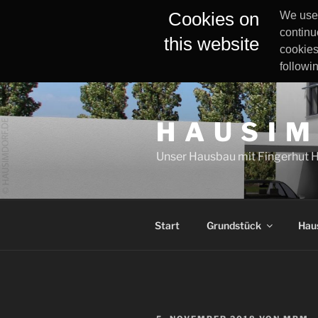
Cookies on
We use 
continu
this website
cookies
followi
Zum
Inhalt
H A U S I M
springen
Unser Hausbau mit Fingerhut 
Start
Grundstück
Hau