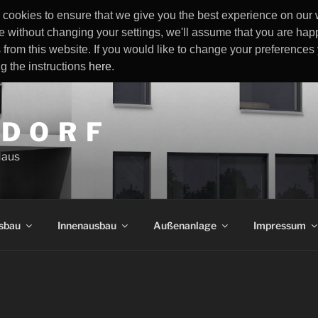
cookies to ensure that we give you the best experience on our w
e without changing your settings, we'll assume that you are happ
 from this website. If you would like to change your preference
ng the instructions
here
.
 D O R F
Haus
sbau
Innenausbau
Außenanlage
Impressum