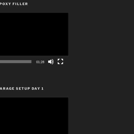
POXY FILLER
01:28
ARAGE SETUP DAY 1