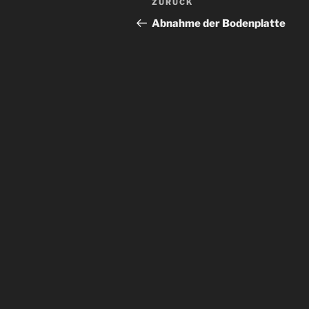
Vorheriger
ZURÜCK
Beitrag
Abnahme der Bodenplatte