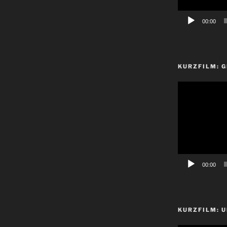
00:00
KURZFILM: 
Video-
Player
00:00
KURZFILM: 