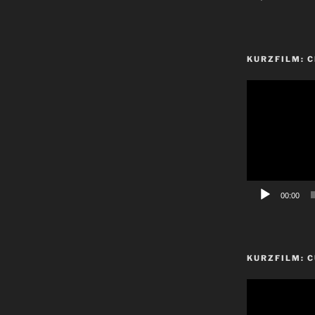
KURZFILM: 
Video-
Player
00:00
KURZFILM: C
Video-
Player