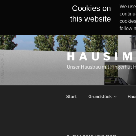
Cookies on
We use 
continu
this website
cookies
followi
Zum
Inhalt
H A U S I M
springen
Unser Hausbau mit Fingerhut 
Start
Grundstück
Hau