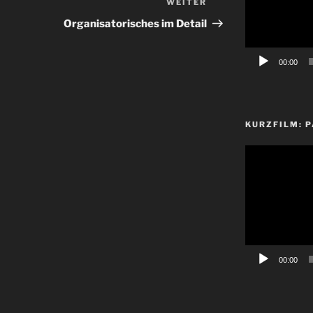
WEITER
Nächster
Beitrag
Organisatorisches im Detail
00:00
KURZFILM: P
Video-
Player
00:00