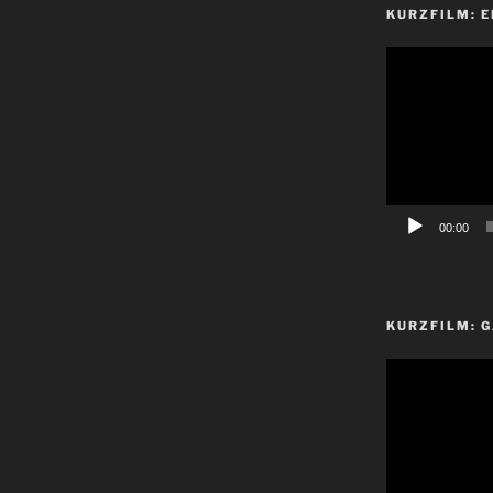
KURZFILM: E
Video-
Player
00:00
KURZFILM: G
Video-
Player