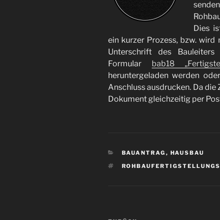
senden,
Rohbau
Dies is
ein kurzer Prozess, bzw. wird
Unterschrift des Bauleiter
Formular
bab18 „Fertigst
heruntergeladen werden oder
Anschluss ausdrucken. Da die Z
Dokument gleichzeitig per Post
KATEGORIEN
BAUANTRAG
,
HAUSBAU
SCHLAGWÖRTER
ROHBAUFERTIGSTELLUNGS
Beitragsnavigation