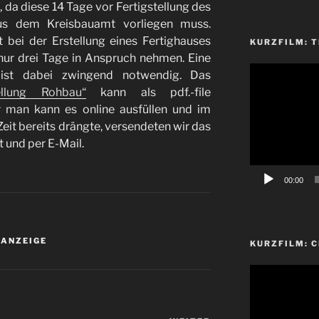
 da diese 14 Tage vor Fertigstellung des
s dem Kreisbauamt vorliegen muss.
t bei der Erstellung eines Fertighauses
KURZFILM: T
 nur drei Tage in Anspruch nehmen. Eine
Video-
s ist dabei zwingend notwendig. Das
Player
ellung Rohbau“
kann als pdf.-file
 man kann es online ausfüllen und im
eit bereits drängte, versendeten wir das
 und per E-Mail.
00:00
ANZEIGE
KURZFILM: 
Video-
Player