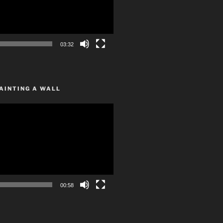
03:32
AINTING A WALL
00:58