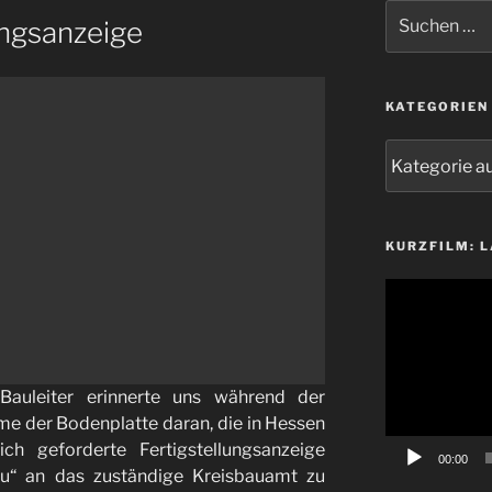
Suchen
ungsanzeige
nach:
KATEGORIEN
Kategorien
KURZFILM: 
Video-
Player
Bauleiter erinnerte uns während der
e der Bodenplatte daran, die in Hessen
lich geforderte Fertigstellungsanzeige
00:00
u“ an das zuständige Kreisbauamt zu