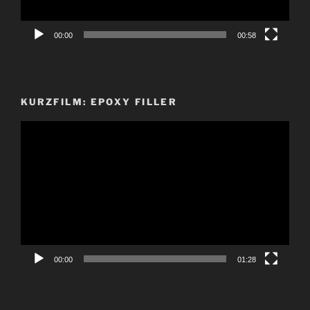
00:00
00:58
KURZFILM: EPOXY FILLER
Video-
Player
00:00
01:28