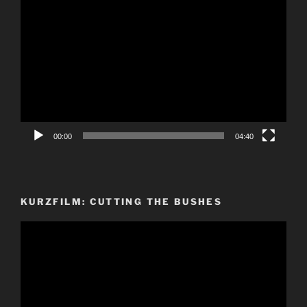
Video-
Player
00:00
04:40
KURZFILM: CUTTING THE BUSHES
Video-
Player