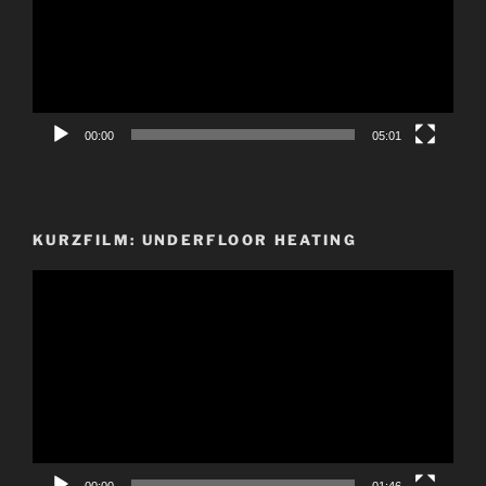
00:00
05:01
KURZFILM: UNDERFLOOR HEATING
Video-
Player