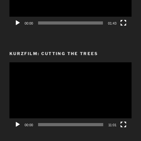
00:00
01:43
KURZFILM: CUTTING THE TREES
Video-
Player
00:00
11:01