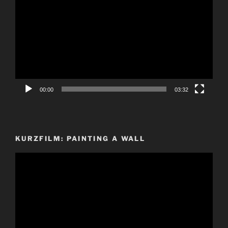
Player
00:00
03:32
KURZFILM: PAINTING A WALL
Video-
Player