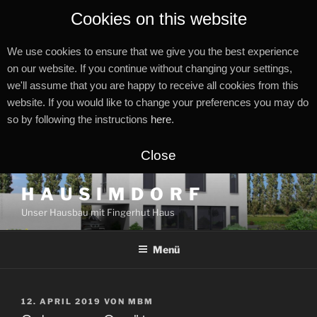
Cookies on this website
We use cookies to ensure that we give you the best experience
on our website. If you continue without changing your settings,
we'll assume that you are happy to receive all cookies from this
website. If you would like to change your preferences you may do
so by following the instructions
here
.
Close
Zum
H A U S I M D O R F
Inhalt
Unser Hausbau mit Fingerhut Haus
springen
Menü
VERÖFFENTLICHT
12. APRIL 2019
VON
MBM
AM