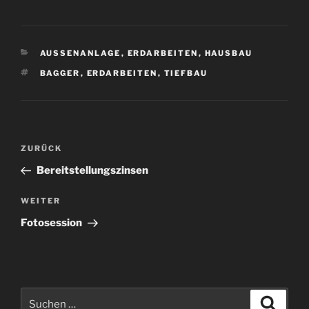
KATEGORIEN
AUSSENANLAGE
,
ERDARBEITEN
,
HAUSBAU
SCHLAGWÖRTER
BAGGER
,
ERDARBEITEN
,
TIEFBAU
Beitragsnavigation
Vorheriger
ZURÜCK
Beitrag
Bereitstellungszinsen
Nächster
WEITER
Beitrag
Fotosession
Suchen
Suche