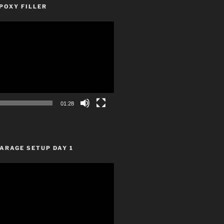
POXY FILLER
01:28
ARAGE SETUP DAY 1