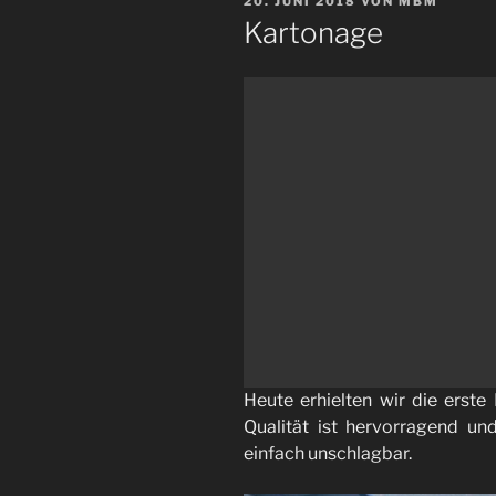
VERÖFFENTLICHT
20. JUNI 2018
VON
MBM
AM
Kartonage
Heute erhielten wir die erst
Qualität ist hervorragend un
einfach unschlagbar.