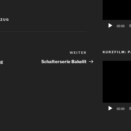
ZUG
00:00
KURZFILM: P
WEITER
Nächster
Beitrag
ng
Schalterserie Bakelit
Video-
Player
00:00