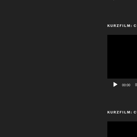
KURZFILM: 
Video-
Player
00:00
KURZFILM: C
Video-
Player