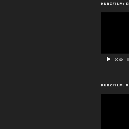
KURZFILM: E
Video-
Player
00:00
KURZFILM: G
Video-
Player