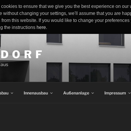
cookies to ensure that we give you the best experience on our w
e without changing your settings, we'll assume that you are happ
 from this website. If you would like to change your preference
ng the instructions
here
.
 D O R F
Haus
sbau
Innenausbau
Außenanlage
Impressum