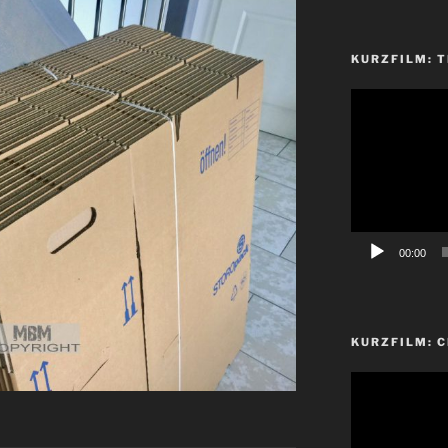
KURZFILM: T
Video-
Player
00:00
KURZFILM: 
Video-
Player