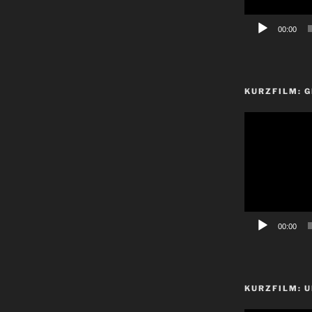
00:00
KURZFILM: 
Video-
Player
00:00
KURZFILM: 