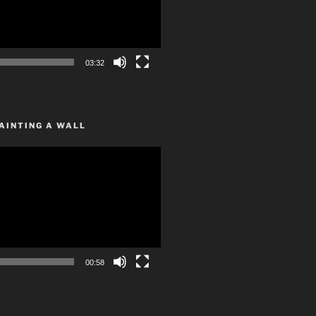
03:32
AINTING A WALL
00:58