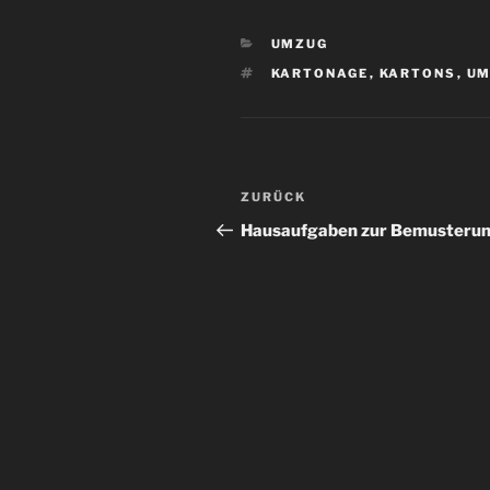
KATEGORIEN
UMZUG
SCHLAGWÖRTER
KARTONAGE
,
KARTONS
,
UM
Beitragsnavigation
Vorheriger
ZURÜCK
Beitrag
Hausaufgaben zur Bemusteru