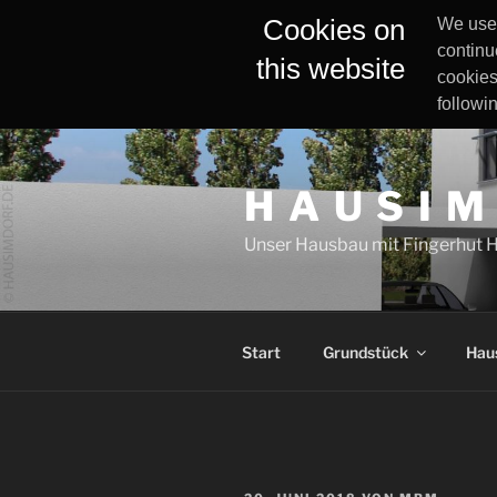
Cookies on
We use 
continu
this website
cookies
followi
Zum
Inhalt
H A U S I M
springen
Unser Hausbau mit Fingerhut 
Start
Grundstück
Hau