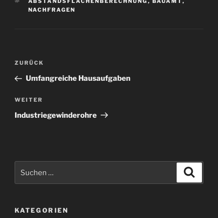
SCHLAGWÖRTER
ABSTANDSFLÄCHENBERECHNUNG
,
BAUAMT
,
NACHFRAGEN
Beitragsnavigation
Vorheriger
ZURÜCK
Beitrag
Umfangreiche Hausaufgaben
Nächster
WEITER
Beitrag
Industriegewinderohre
Suchen
Suche
nach:
KATEGORIEN