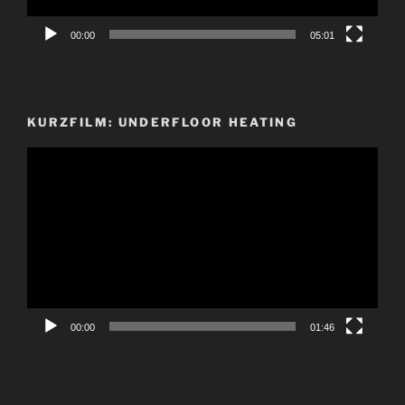
00:00
05:01
KURZFILM: UNDERFLOOR HEATING
Video-
Player
00:00
01:46