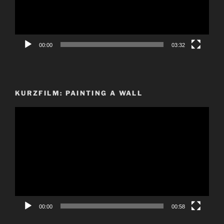
00:00
03:32
KURZFILM: PAINTING A WALL
Video-
Player
00:00
00:58