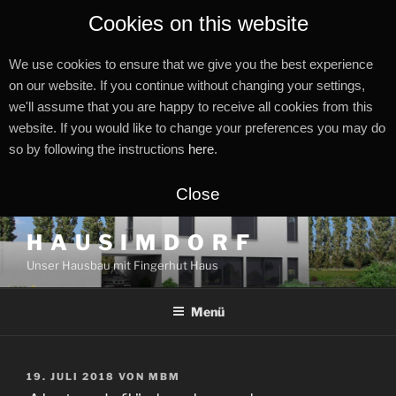
Cookies on this website
We use cookies to ensure that we give you the best experience
on our website. If you continue without changing your settings,
we'll assume that you are happy to receive all cookies from this
website. If you would like to change your preferences you may do
so by following the instructions
here
.
Close
Zum
H A U S I M D O R F
Inhalt
Unser Hausbau mit Fingerhut Haus
springen
Menü
VERÖFFENTLICHT
19. JULI 2018
VON
MBM
AM