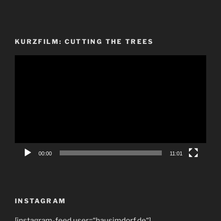
KURZFILM: CUTTING THE TREES
Video-
Player
00:00
11:01
INSTAGRAM
[instagram-feed user=“hausimdorf.de“]