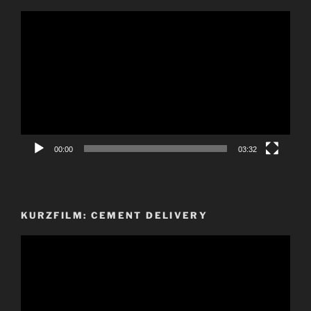
Video-
Player
00:00
03:32
KURZFILM: CEMENT DELIVERY
Video-
Player