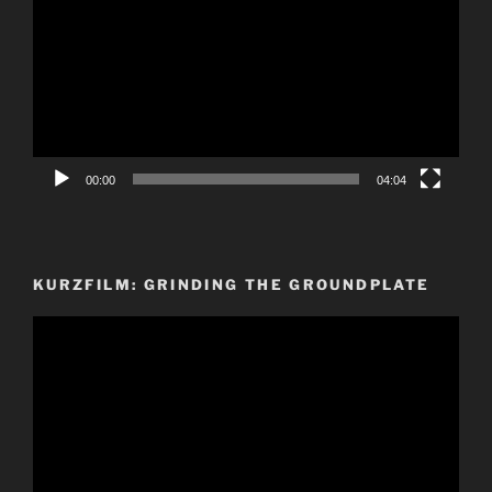
00:00
04:04
KURZFILM: GRINDING THE GROUNDPLATE
Video-
Player