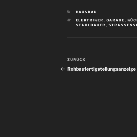
KATEGORIEN
HAUSBAU
SCHLAGWÖRTER
ELEKTRIKER
,
GARAGE
,
KÜC
STAHLBAUER
,
STRASSENSP
Beitragsnavigation
Vorheriger
ZURÜCK
Beitrag
Rohbaufertigstellungsanzeige