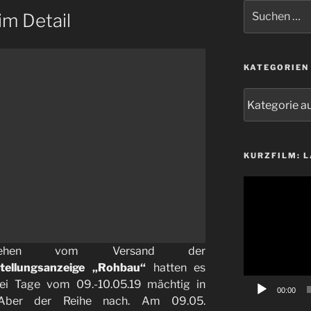
Suchen
im Detail
nach:
KATEGORIEN
Kategorien
KURZFILM: 
Video-
Player
esehen vom Versand der
stellungsanzeige „Rohbau“
hatten es
ei Tage vom 09.-10.05.19 mächtig in
00:00
 Aber der Reihe nach. Am 09.05.