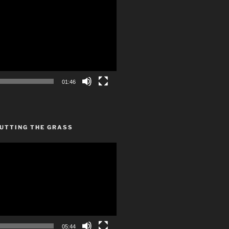
01:46
CUTTING THE GRASS
05:44