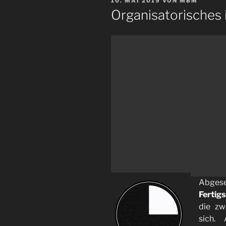
VERÖFFENTLICHT
10. MAI 2019
VON
MBM
AM
Organisatorisches 
Abg
Fertig
die zw
sich.