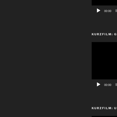
00:00
KURZFILM: 
Video-
Player
00:00
KURZFILM: 