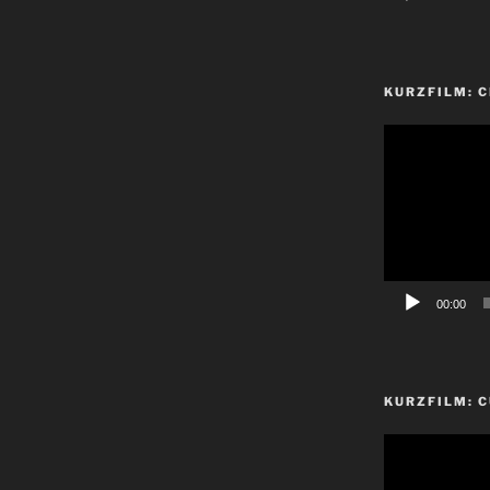
KURZFILM: 
Video-
Player
00:00
KURZFILM: C
Video-
Player