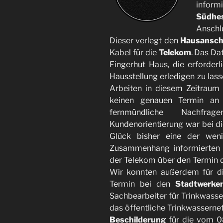
inform
Südhe
Anschl
Dieser verlegt den
Hausansch
Kabel für die
Telekom
. Das Da
Fingerhut Haus, die erforder
Hausstellung erledigen zu lass
Arbeiten in diesem Zeitraum
keinen genauen Termin an u
fernmündliche Nachfra
Kundenorientierung war bei di
Glück bisher eine der wen
Zusammenhang informierten 
der Telekom über den Termin de
Wir konnten außerdem für d
Termin bei den
Stadtwerke
Sachbearbeiter für Trinkwass
das öffentliche Trinkwassern
Beschilderung
für die vom 0