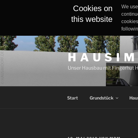
Cookies on
We use 
continu
this website
cookies
followi
Zum
Inhalt
H A U S I M
springen
Unser Hausbau mit Fingerhut 
Start
Grundstück
Hau