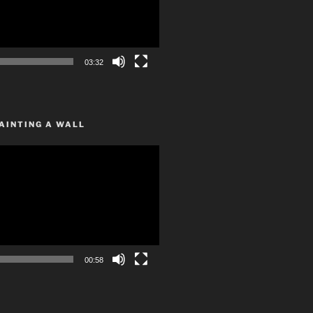
03:32
AINTING A WALL
00:58