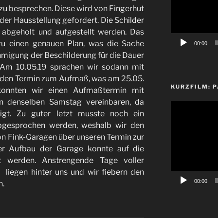
zu besprechen. Diese wird von Fingerhut
der Hausstellung gefordert. Die Schilder
abgeholt und aufgestellt werden. Das
u einen genauen Plan, was die Sache
00:00
hmigung der Beschilderung für die Dauer
 Am 10.05.19 sprachen wir sodann mit
den Termin zum Aufmaß, was am 25.05.
KURZFILM: P
konnten wir einen Aufmaßtermin mit
n denselben Samstag vereinbaren, da
Video-
tigt. Zu guter letzt musste noch ein
Player
abgesprochen werden, weshalb wir den
n Fink-Garagen über unseren Termin zur
Der Aufbau der Garage konnte auf die
 werden. Anstrengende Tage voller
liegen hinter uns und wir fiebern den
00:00
.