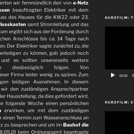
ierten wir fernmündlich den von
e-Netz
ssen
beauftragten Elektriker mit dem
uss des Hauses für die KW22 oder 23.
KURZFILM: T
lusskasten
samt Stromleitung und das
Video-
tum ergibt sich aus der Forderung durch
Player
lichen Anschlüsse bis ca. 14 Tage nach
en. Der Elektriker sagte zunächst zu, die
 erledigen zu können, gab jedoch noch
nd es sollten unsererseits weitere
gen diesbezüglich folgen. Von
eser Firma leider wenig zu spüren. Zum
00:00
igen leidigen Ausnahmen. In diesem
wir den zuständigen Ansprechpartner
r Hausstellung, da dies gefordert wird.
KURZFILM: 
ie folgende Woche einen persönlichen
n
erwirken, um mit dem zuständigen
Video-
er einen Termin zum Wasseranschluss an
Player
etz zu besprechen und um im
Bauhof die
8.05.19 beim Ordnungsamt beantragte