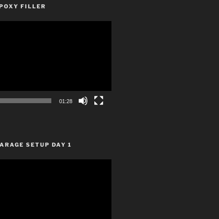
POXY FILLER
01:28
ARAGE SETUP DAY 1