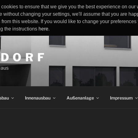
cookies to ensure that we give you the best experience on our w
e without changing your settings, we'll assume that you are happ
 from this website. If you would like to change your preference
ng the instructions
here
.
 D O R F
Haus
sbau
Innenausbau
Außenanlage
Impressum