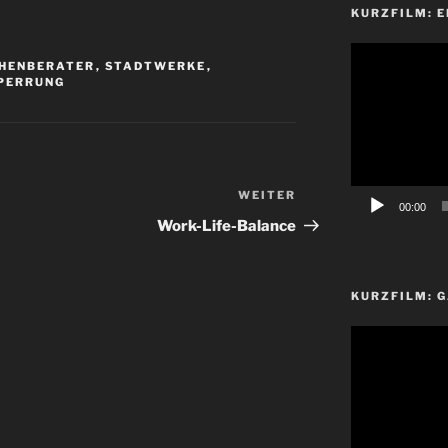
KURZFILM: E
Video-
HENBERATER
,
STADTWERKE
,
Player
ERRUNG
WEITER
Nächster
00:00
Beitrag
Work-Life-Balance
KURZFILM: G
Video-
Player