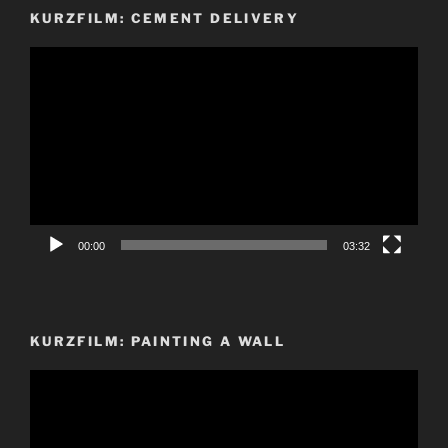
KURZFILM: CEMENT DELIVERY
Video-
Player
00:00
03:32
KURZFILM: PAINTING A WALL
Video-
Player