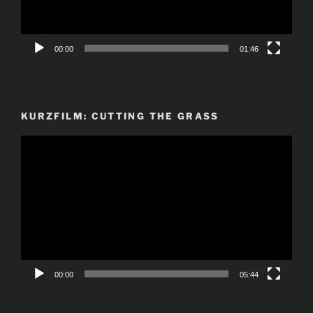
00:00
01:46
KURZFILM: CUTTING THE GRASS
Video-
Player
00:00
05:44