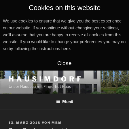
Cookies on this website
We use cookies to ensure that we give you the best experience
on our website. If you continue without changing your settings,
we'll assume that you are happy to receive all cookies from this
website. If you would like to change your preferences you may do
so by following the instructions
here
.
Close
Zum
H A U S I M D O R F
Inhalt
Unser Hausbau mit Fingerhut Haus
springen
Menü
VERÖFFENTLICHT
13. MÄRZ 2018
VON
MBM
AM