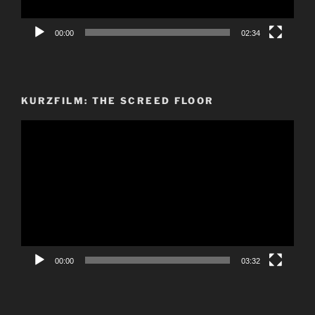
00:00
02:34
KURZFILM: THE SCREED FLOOR
Video-
Player
00:00
03:32