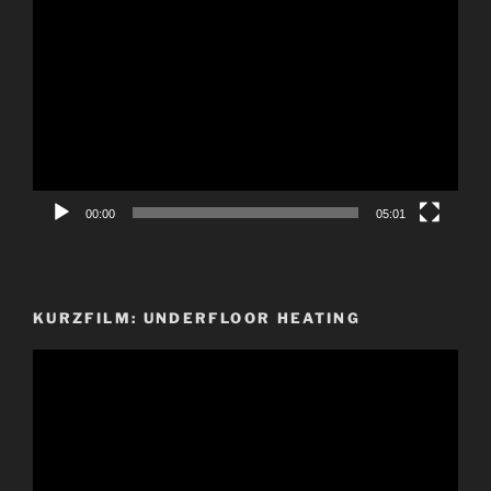
Video-
Player
00:00
05:01
KURZFILM: UNDERFLOOR HEATING
Video-
Player