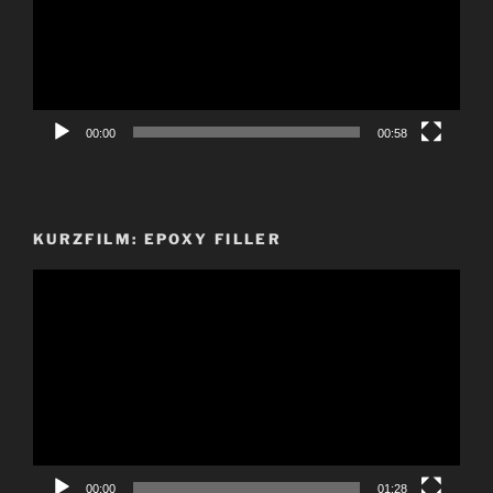
00:00
00:58
KURZFILM: EPOXY FILLER
Video-
Player
00:00
01:28