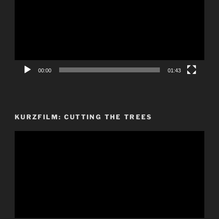
00:00
01:43
KURZFILM: CUTTING THE TREES
Video-
Player