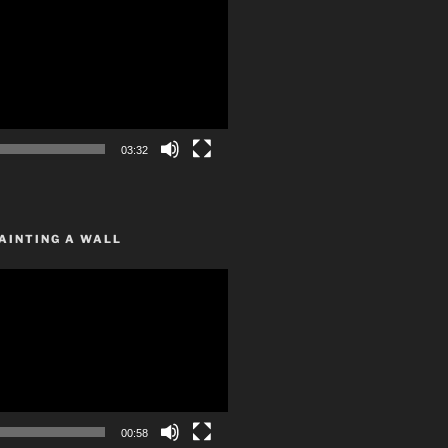
03:32
AINTING A WALL
00:58