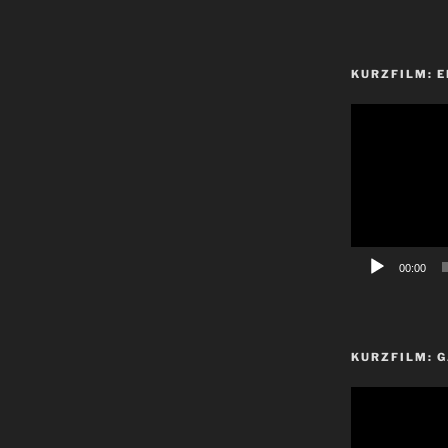
KURZFILM: E
Video-
Player
00:00
KURZFILM: G
Video-
Player