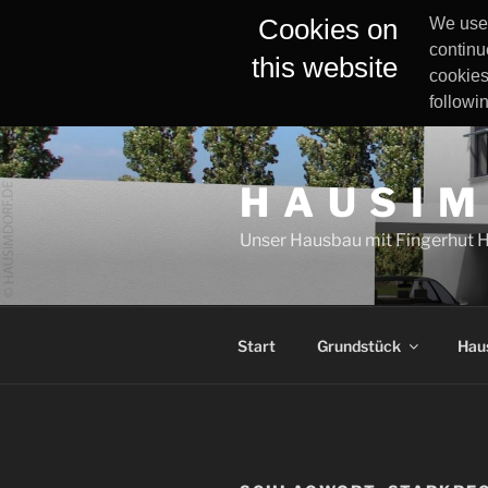
Cookies on
We use 
continu
this website
cookies
followi
Zum
Inhalt
H A U S I M
springen
Unser Hausbau mit Fingerhut 
Start
Grundstück
Hau