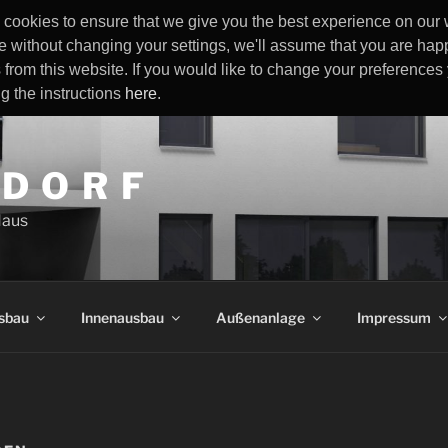
cookies to ensure that we give you the best experience on our w
e without changing your settings, we'll assume that you are happ
 from this website. If you would like to change your preference
ng the instructions
here
.
 D O R F
Haus
sbau
Innenausbau
Außenanlage
Impressum