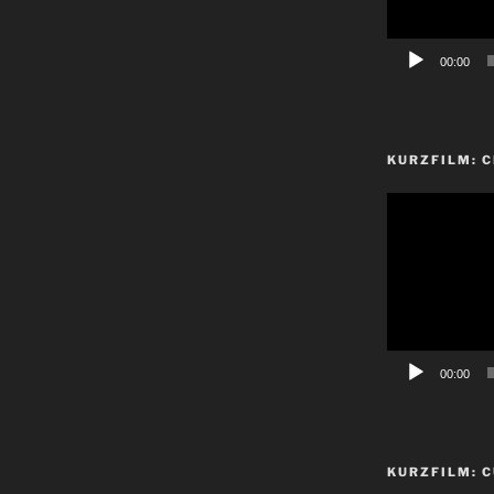
00:00
KURZFILM: 
Video-
Player
00:00
KURZFILM: C