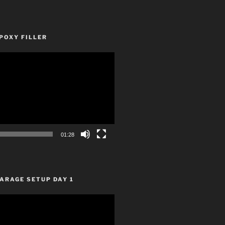
POXY FILLER
01:28
ARAGE SETUP DAY 1