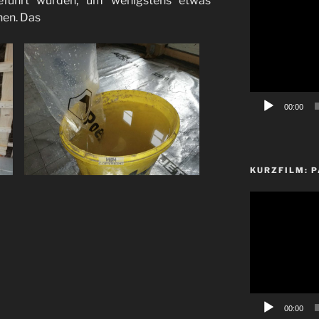
geführt wurden, um wenigstens etwas
Player
nen. Das
00:00
KURZFILM: P
Video-
Player
00:00