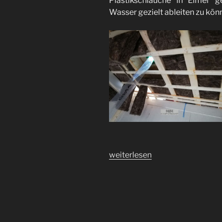
Plastikschläuche in Eimer 
Wasser gezielt ableiten zu kön
„Hausstellung
weiterlesen
–
Baustop
an
Tag
2“