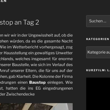
GEN
Suchen
stop an Tag 2
nach:
wir wir in der Ungewissheit auf, ob die
KATEGORIEN
gehen würden, da es die gesamte Nacht
Wie im Wetterbericht vorhergesagt, zog
Kategorien
r Hausstellung ein gewaltiges Unwetter
schlands, welches insgesamt für enorme
serer Baustelle, wie sich im Verlauf des
Anruf unserer Eltern, die für uns auf der
KURZFILM: 
en, gab Klarheit. Die Kolonne der Firma
Video-
edrungen einen
Baustop
einlegen. Wie
Player
st, hatten die ins EG eingedrungenen
der Zwischendecke