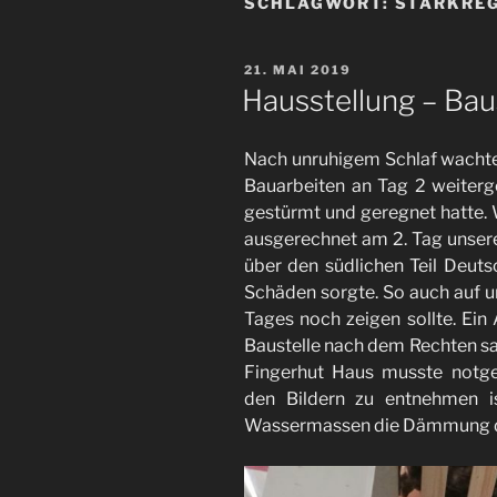
SCHLAGWORT:
STARKRE
VERÖFFENTLICHT
21. MAI 2019
AM
Hausstellung – Bau
Nach unruhigem Schlaf wachten 
Bauarbeiten an Tag 2 weiter
gestürmt und geregnet hatte. 
ausgerechnet am 2. Tag unsere
über den südlichen Teil Deut
Schäden sorgte. So auch auf un
Tages noch zeigen sollte. Ein 
Baustelle nach dem Rechten sah
Fingerhut Haus musste notg
den Bildern zu entnehmen i
Wassermassen die Dämmung 