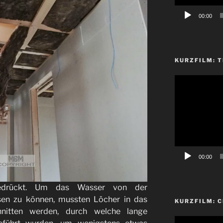
00:00
KURZFILM: T
Video-
Player
00:00
sgedrückt. Um das Wasser von der
sen zu können, mussten Löcher in das
KURZFILM: 
nitten werden, durch welche lange
Video-