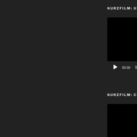
KURZFILM: 
Video-
Player
00:00
KURZFILM: 
Video-
Player