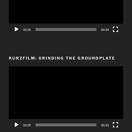
00:00
04:04
KURZFILM: GRINDING THE GROUNDPLATE
Video-
Player
00:00
05:01