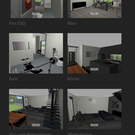
Flur (OG)
Büro
Gym
Küche
Ess- und Wohnzimmer
Wohnzimmer