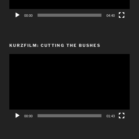
00:00
04:40
KURZFILM: CUTTING THE BUSHES
Video-
Player
00:00
01:43