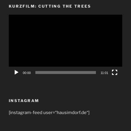
KURZFILM: CUTTING THE TREES
Video-
Player
00:00
11:01
INSTAGRAM
[instagram-feed user=“hausimdorf.de“]