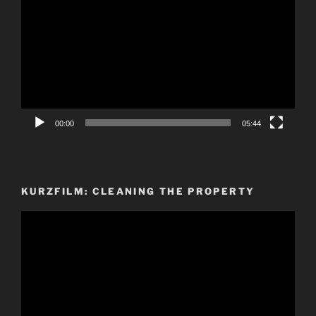
Player
00:00
05:44
KURZFILM: CLEANING THE PROPERTY
Video-
Player