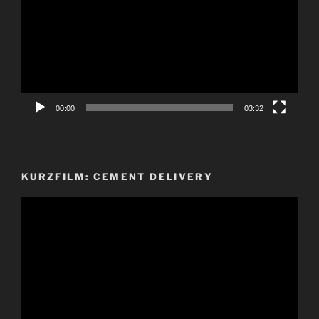
00:00
03:32
KURZFILM: CEMENT DELIVERY
Video-
Player