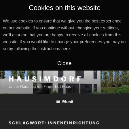
Cookies on this website
We use cookies to ensure that we give you the best experience
on our website. If you continue without changing your settings,
we'll assume that you are happy to receive all cookies from this
website. If you would like to change your preferences you may do
so by following the instructions
here
.
Close
Zum
H A U S I M D O R F
Inhalt
Unser Hausbau mit Fingerhut Haus
springen
Menü
SCHLAGWORT:
INNENEINRICHTUNG