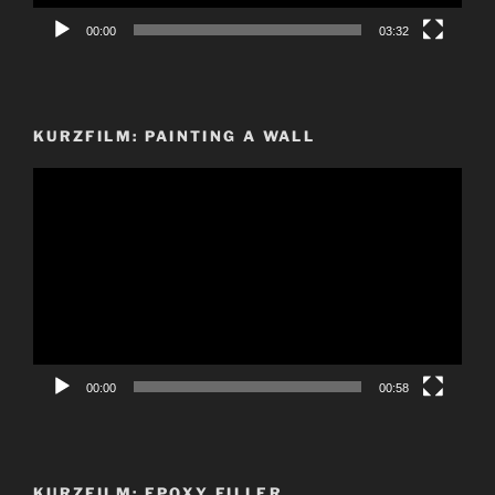
00:00
03:32
KURZFILM: PAINTING A WALL
Video-
Player
00:00
00:58
KURZFILM: EPOXY FILLER