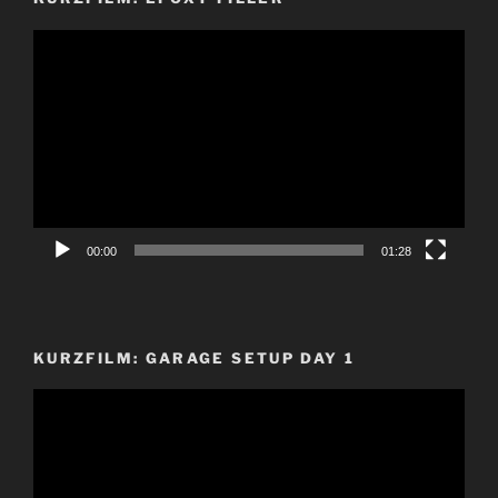
Video-
Player
00:00
01:28
KURZFILM: GARAGE SETUP DAY 1
Video-
Player