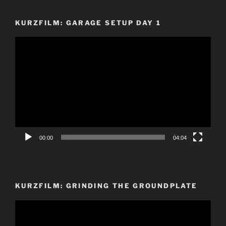
KURZFILM: GARAGE SETUP DAY 1
Video-
Player
00:00
04:04
KURZFILM: GRINDING THE GROUNDPLATE
Video-
Player