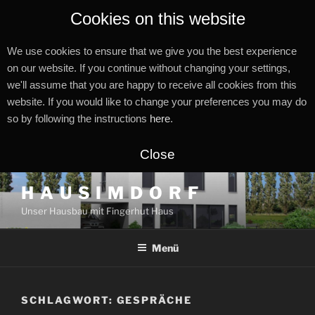
Cookies on this website
We use cookies to ensure that we give you the best experience
on our website. If you continue without changing your settings,
we'll assume that you are happy to receive all cookies from this
website. If you would like to change your preferences you may do
so by following the instructions
here
.
Close
Zum
H A U S I M D O R F
Inhalt
Unser Hausbau mit Fingerhut Haus
springen
Menü
SCHLAGWORT:
GESPRÄCHE