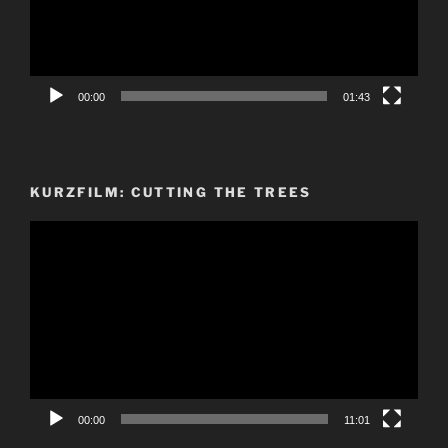
00:00
01:43
KURZFILM: CUTTING THE TREES
Video-
Player
00:00
11:01