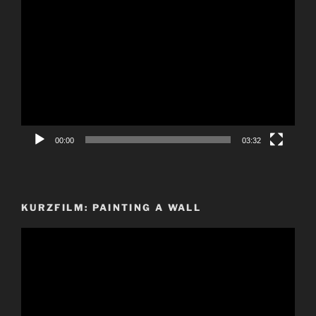
Video-
Player
00:00
03:32
KURZFILM: PAINTING A WALL
Video-
Player