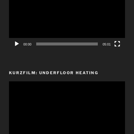
00:00
05:01
KURZFILM: UNDERFLOOR HEATING
Video-
Player