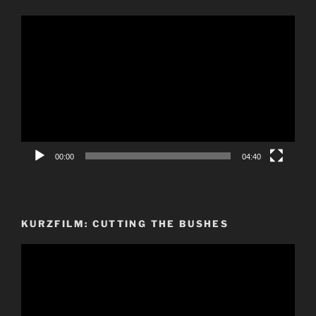
Video-
Player
00:00
04:40
KURZFILM: CUTTING THE BUSHES
Video-
Player