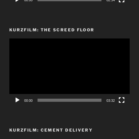
00:00
02:34
KURZFILM: THE SCREED FLOOR
Video-
Player
00:00
03:32
KURZFILM: CEMENT DELIVERY