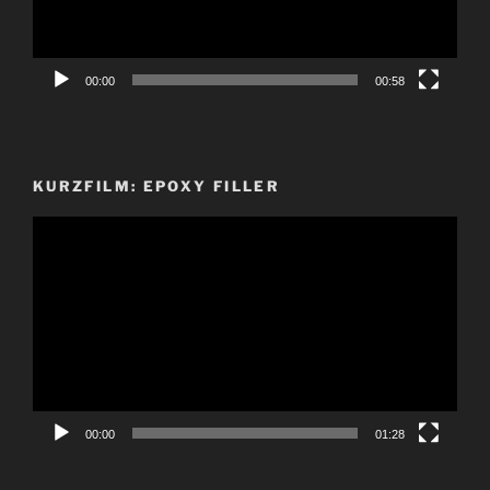
00:00
00:58
KURZFILM: EPOXY FILLER
Video-
Player
00:00
01:28