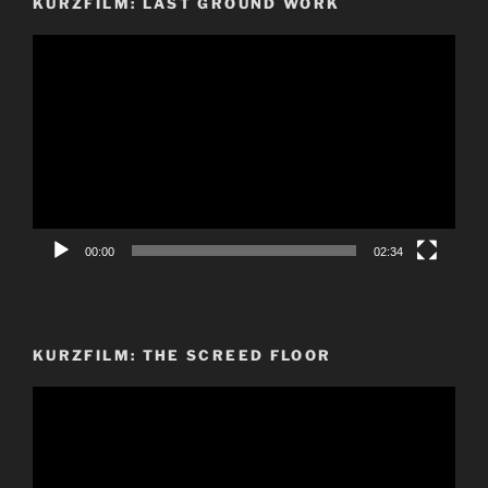
KURZFILM: LAST GROUND WORK
Video-
Player
00:00
02:34
KURZFILM: THE SCREED FLOOR
Video-
Player