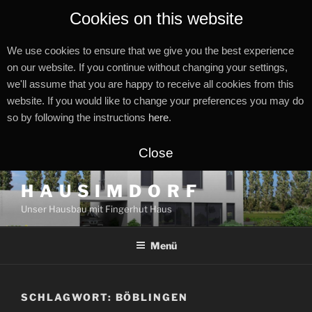
Cookies on this website
We use cookies to ensure that we give you the best experience
on our website. If you continue without changing your settings,
we'll assume that you are happy to receive all cookies from this
website. If you would like to change your preferences you may do
so by following the instructions
here
.
Close
Zum
H A U S I M D O R F
Inhalt
Unser Hausbau mit Fingerhut Haus
springen
Menü
SCHLAGWORT:
BÖBLINGEN