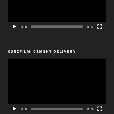
00:00
03:32
KURZFILM: CEMENT DELIVERY
Video-
Player
00:00
03:32