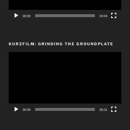
00:00
04:04
KURZFILM: GRINDING THE GROUNDPLATE
Video-
Player
00:00
05:01