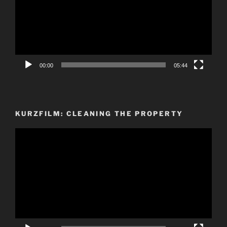
00:00
05:44
KURZFILM: CLEANING THE PROPERTY
Video-
Player