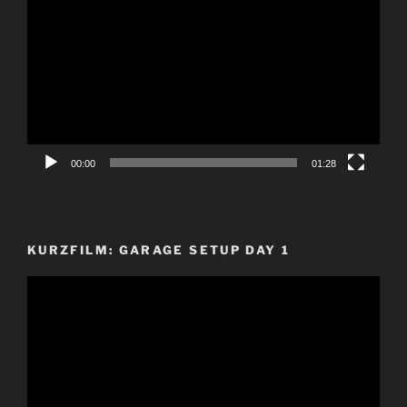
Player
00:00
01:28
KURZFILM: GARAGE SETUP DAY 1
Video-
Player