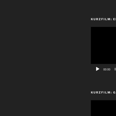
KURZFILM: E
Video-
Player
00:00
KURZFILM: G
Video-
Player