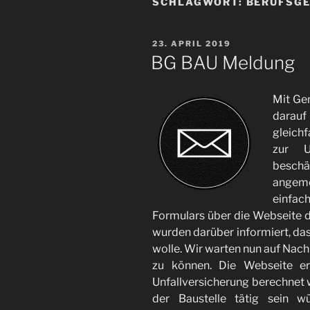
SCHLAGWORT:
BERUFSG
VERÖFFENTLICHT
23. APRIL 2019
AM
BG BAU Meldung
Mit Ge
darauf
gleich
zur Un
beschä
angeme
einfac
Formulars über die Webseite d
wurden darüber informiert, das
wolle. Wir warten nun auf Nach
zu können. Die Webseite er
Unfallversicherung berechnet w
der Baustelle tätig sein w