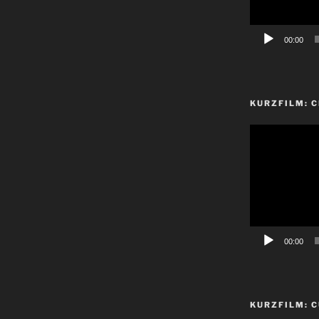
00:00
KURZFILM: 
Video-
Player
00:00
KURZFILM: C