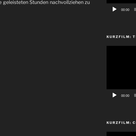
 geleisteten Stunden nachvollziehen zu
00:00
KURZFILM: T
Video-
Player
00:00
KURZFILM: 
Video-