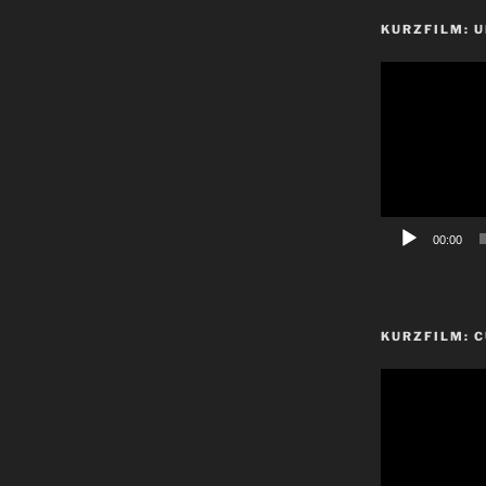
KURZFILM: 
Video-
Player
00:00
KURZFILM: 
Video-
Player