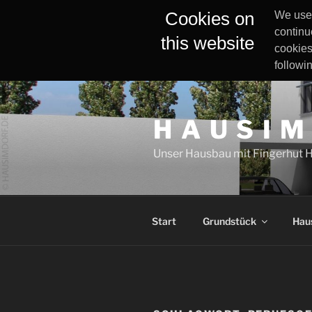
Cookies on
We use 
continu
this website
cookies
followi
Zum
Inhalt
H A U S I M
springen
Unser Hausbau mit Fingerhut 
Start
Grundstück
Hau