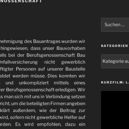
ENOSSENSCHAFT
Suchen
nach:
nehmigung des Bauantrages wurden wir
KATEGORIEN
 hingewiesen, dass unser Bauvorhaben
falls bei der Berufsgenossenschaft Bau
Kategorien
fallversicherung nicht gewerblich
ftigter Personen auf unserer Baustelle
ldet werden müsse. Dies konnten wir
h und unkompliziert mittels eines
KURZFILM: 
er Berufsgenossenschaft erledigen. Wir
Video-
s man sich mit uns in Verbindung setzen
Player
richt, um die beteiligten Firmen angeben
klärt außerdem, wie der Beitrag zur
ird, sofern nicht gewerbliche Helfer auf
ürden. Es wird empfohlen, dazu ein