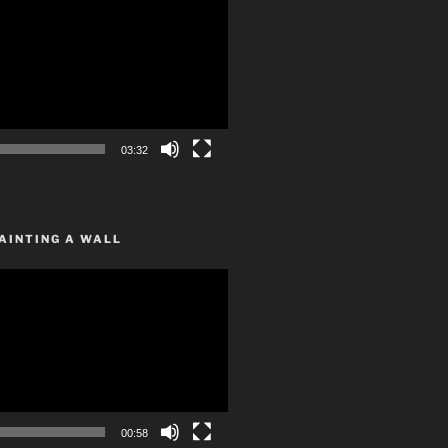
03:32
AINTING A WALL
00:58