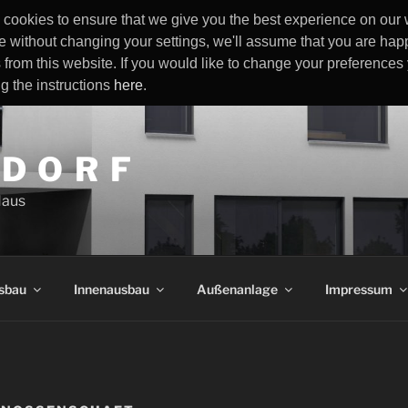
cookies to ensure that we give you the best experience on our w
e without changing your settings, we'll assume that you are happ
 from this website. If you would like to change your preference
ng the instructions
here
.
 D O R F
Haus
sbau
Innenausbau
Außenanlage
Impressum