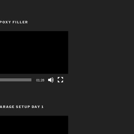
POXY FILLER
01:28
ARAGE SETUP DAY 1