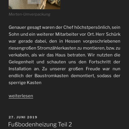
Merten-Umverpackung
Genauer gesagt waren der Chef höchstpersönlich, sein
Sohn und ein weiterer Mitarbeiter vor Ort. Herr Schürk
war gerade dabei, den in Hessen vorgeschriebenen
riesengroßen Stromzählerkasten zu montieren, bzw. zu
verkabeln, als wir das Haus betraten. Wir nutzten die
Gelegenheit und schauten uns den Fortschritt der
Installation an. Zu unserer großen Freude war nun
endlich der Baustromkasten demontiert, sodass der
sperrige Kasten
„Elektrik,
weiterlesen
Heizung,
Telekom
und
VERÖFFENTLICHT
27. JUNI 2019
AM
Garage“
Fußbodenheizung Teil 2