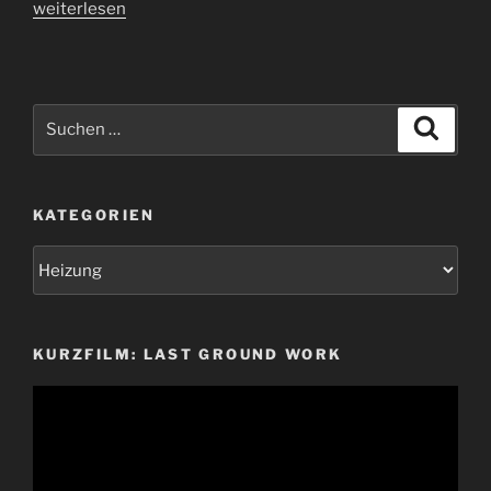
„Vorinstallation
weiterlesen
Heizung
&
Sanitär“
Suchen
Suche
nach:
KATEGORIEN
Kategorien
KURZFILM: LAST GROUND WORK
Video-
Player