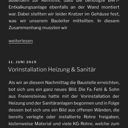
außerdem zur Kenntnis, dass die benötigte BWT-
Entkalkungsanlage ebenfalls an der Wand montiert
war. Dabei stellten wir leider Kratzer im Gehäuse fest,
was wir unserem Bauleiter mitteilten. In diesem
Zusammenhang mussten wir
„Leerrohr
weiterlesen
geflutet?“
VERÖFFENTLICHT
11. JUNI 2019
AM
Vorinstallation Heizung & Sanitär
Als wir an diesem Nachmittag die Baustelle erreichten,
bot sich uns ein ganz neues Bild. Die Fa. Fehl & Sohn
aus Freiensteinau hatte mit der Vorinstallation der
Heizung und der Sanitäranlagen begonnen und in Folge
dessen bot sich uns ein Bild aus offenen Wänden, die
bereits verlegte oder installierte Rohre freigaben,
kistenweise Material und viele KG-Rohre, welche zum