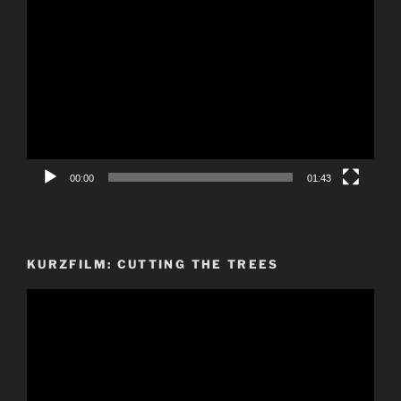
Video-
Player
00:00
01:43
KURZFILM: CUTTING THE TREES
Video-
Player