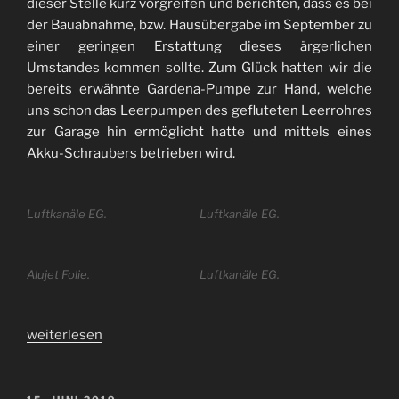
dieser Stelle kurz vorgreifen und berichten, dass es bei
der Bauabnahme, bzw. Hausübergabe im September zu
einer geringen Erstattung dieses ärgerlichen
Umstandes kommen sollte. Zum Glück hatten wir die
bereits erwähnte Gardena-Pumpe zur Hand, welche
uns schon das Leerpumpen des gefluteten Leerrohres
zur Garage hin ermöglicht hatte und mittels eines
Akku-Schraubers betrieben wird.
Luftkanäle EG.
Luftkanäle EG.
Alujet Folie.
Luftkanäle EG.
„Abschluss
weiterlesen
der
Vorinstallation
Heizung