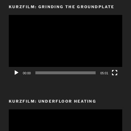
KURZFILM: GRINDING THE GROUNDPLATE
Video-
Player
00:00
05:01
KURZFILM: UNDERFLOOR HEATING
Video-
Player