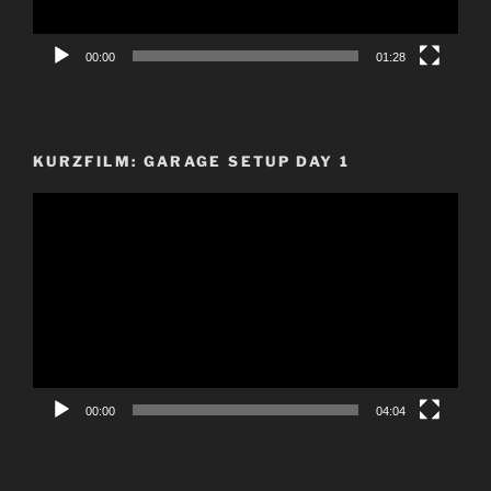
00:00
01:28
KURZFILM: GARAGE SETUP DAY 1
Video-
Player
00:00
04:04