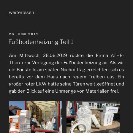
„Fußbodenheizung
weiterlesen
Teil
2“
VERÖFFENTLICHT
26. JUNI 2019
AM
Fußbodenheizung Teil 1
Am Mittwoch, 26.06.2019 rückte die Firma
ATHE-
Therm
zur Verlegung der Fußbodenheizung an. Als wir
die Baustelle am späten Nachmittag erreichten, sah es
bereits vor dem Haus nach regem Treiben aus. Ein
großer roter LKW hatte seine Türen weit geöffnet und
gab den Blick auf eine Unmenge von Materialien frei.