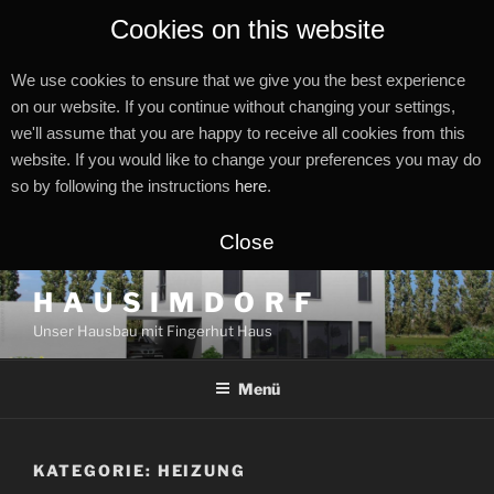
Cookies on this website
We use cookies to ensure that we give you the best experience
on our website. If you continue without changing your settings,
we'll assume that you are happy to receive all cookies from this
website. If you would like to change your preferences you may do
so by following the instructions
here
.
Close
Zum
H A U S I M D O R F
Inhalt
Unser Hausbau mit Fingerhut Haus
springen
Menü
KATEGORIE:
HEIZUNG