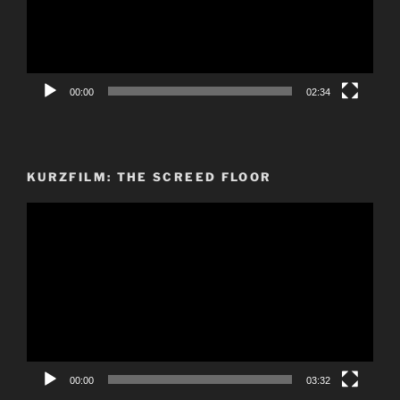
00:00
02:34
KURZFILM: THE SCREED FLOOR
Video-
Player
00:00
03:32