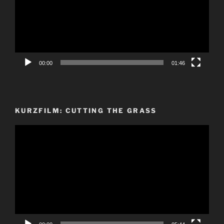
00:00
01:46
KURZFILM: CUTTING THE GRASS
Video-
Player