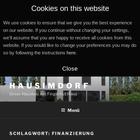
Cookies on this website
We use cookies to ensure that we give you the best experience
on our website. If you continue without changing your settings,
we'll assume that you are happy to receive all cookies from this
website. If you would like to change your preferences you may do
so by following the instructions
here
.
Close
Zum
H A U S I M D O R F
Inhalt
Unser Hausbau mit Fingerhut Haus
springen
Menü
SCHLAGWORT:
FINANZIERUNG