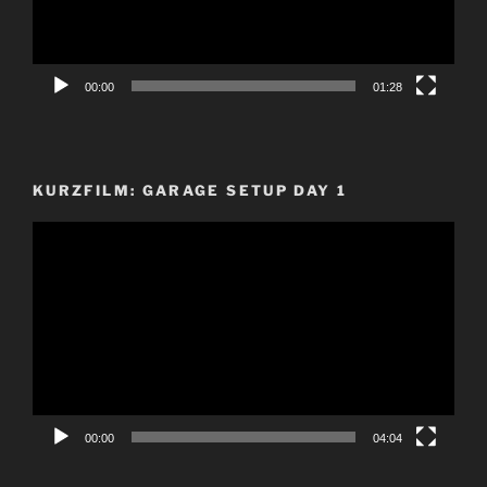
00:00
01:28
KURZFILM: GARAGE SETUP DAY 1
Video-
Player
00:00
04:04