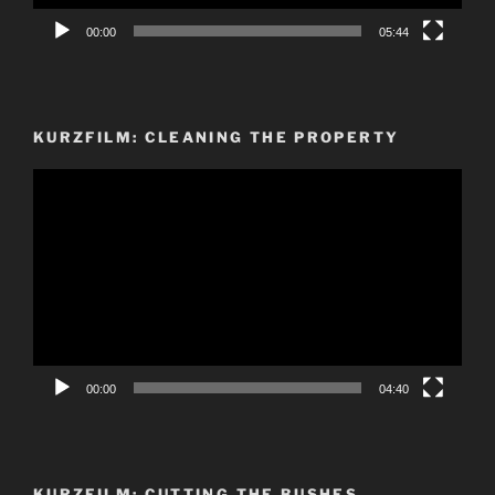
00:00
05:44
KURZFILM: CLEANING THE PROPERTY
Video-
Player
00:00
04:40
KURZFILM: CUTTING THE BUSHES