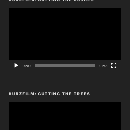
Video-
Player
00:00
01:43
KURZFILM: CUTTING THE TREES
Video-
Player