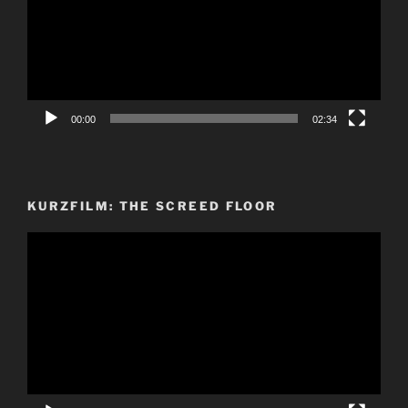
00:00
02:34
KURZFILM: THE SCREED FLOOR
Video-
Player