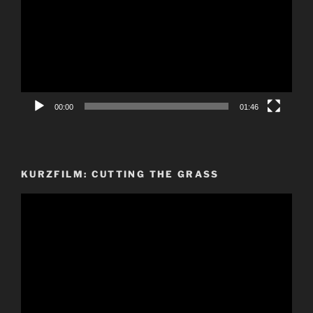
00:00
01:46
KURZFILM: CUTTING THE GRASS
Video-
Player