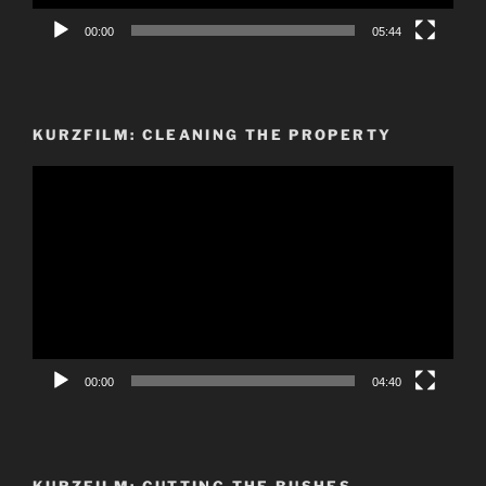
00:00
05:44
KURZFILM: CLEANING THE PROPERTY
Video-
Player
00:00
04:40
KURZFILM: CUTTING THE BUSHES