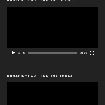
Video-
Player
00:00
01:43
KURZFILM: CUTTING THE TREES
Video-
Player