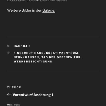
Weitere Bilder in der
Galerie.
KATEGORIEN
HAUSBAU
SCHLAGWÖRTER
FINGERHUT HAUS
,
KREATIVZENTRUM
,
NEUNKHAUSEN
,
TAG DER OFFENEN TÜR
,
WERKSBESICHTIGUNG
Beitragsnavigation
Vorheriger
ZURÜCK
Beitrag
Vorentwurf Änderung 1
Nächster
WEITER