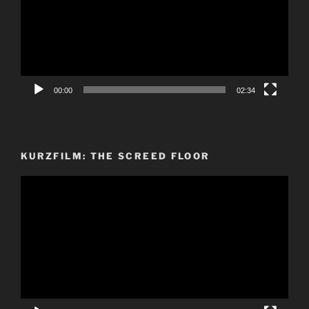
00:00
02:34
KURZFILM: THE SCREED FLOOR
Video-
Player