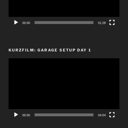
00:00
01:28
KURZFILM: GARAGE SETUP DAY 1
Video-
Player
00:00
04:04