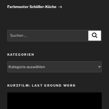
Beitrag
Farbmuster Schüller-Küche
Suchen
Suche
nach:
KATEGORIEN
Kategorien
KURZFILM: LAST GROUND WORK
Video-
Player