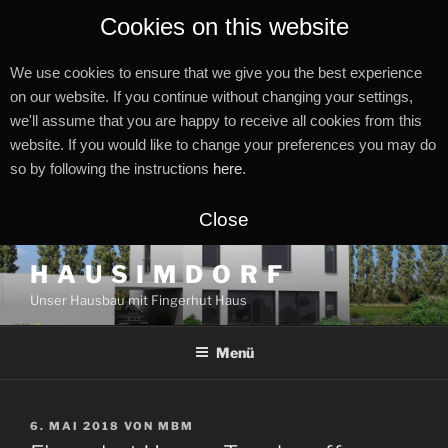
Cookies on this website
We use cookies to ensure that we give you the best experience
on our website. If you continue without changing your settings,
we'll assume that you are happy to receive all cookies from this
website. If you would like to change your preferences you may do
so by following the instructions
here
.
Close
Zum
H A U S I M D O R F
Inhalt
Unser Hausbau mit Fingerhut Haus
springen
Menü
VERÖFFENTLICHT
6. MAI 2018
VON
MBM
AM