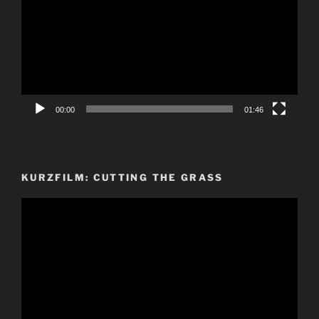
00:00
01:46
KURZFILM: CUTTING THE GRASS
Video-
Player