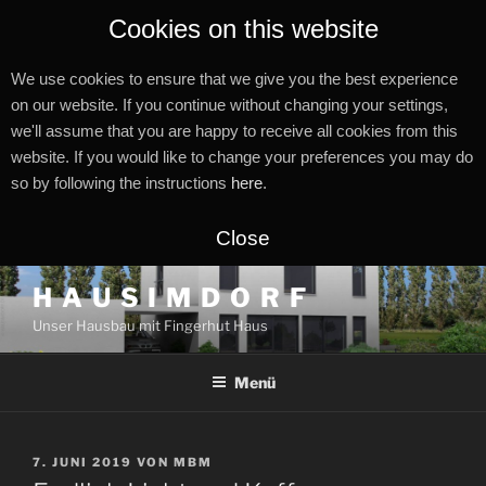
Cookies on this website
We use cookies to ensure that we give you the best experience
on our website. If you continue without changing your settings,
we'll assume that you are happy to receive all cookies from this
website. If you would like to change your preferences you may do
so by following the instructions
here
.
Close
Zum
H A U S I M D O R F
Inhalt
Unser Hausbau mit Fingerhut Haus
springen
Menü
VERÖFFENTLICHT
7. JUNI 2019
VON
MBM
AM