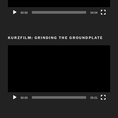
00:00
04:04
KURZFILM: GRINDING THE GROUNDPLATE
Video-
Player
00:00
05:01