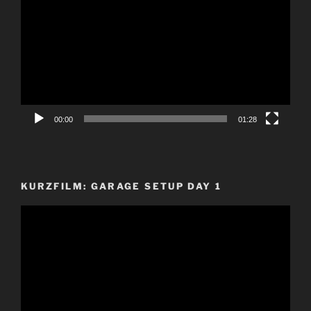
Player
00:00
01:28
KURZFILM: GARAGE SETUP DAY 1
Video-
Player