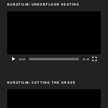
KURZFILM: UNDERFLOOR HEATING
Video-
Player
00:00
01:46
KURZFILM: CUTTING THE GRASS
Video-
Player