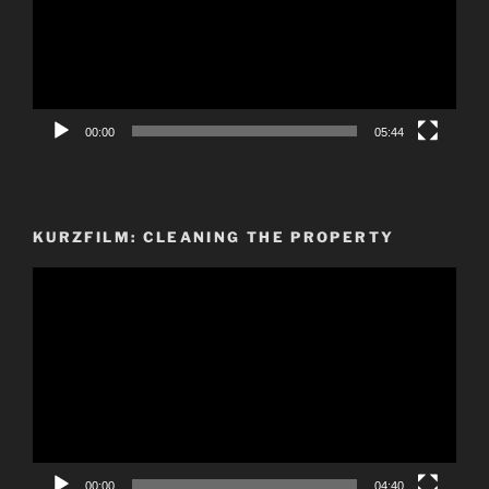
00:00
05:44
KURZFILM: CLEANING THE PROPERTY
Video-
Player
00:00
04:40