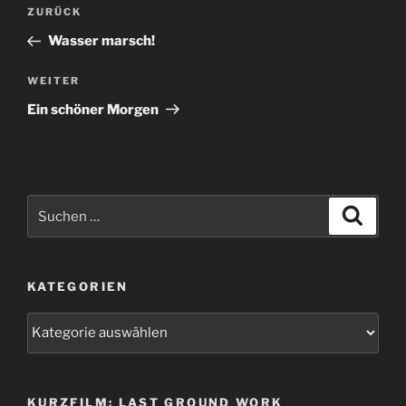
Beitragsnavigation
Vorheriger
ZURÜCK
Beitrag
Wasser marsch!
Nächster
WEITER
Beitrag
Ein schöner Morgen
Suchen
Suche
nach:
KATEGORIEN
Kategorien
KURZFILM: LAST GROUND WORK