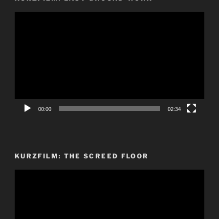
Video-
Player
00:00
02:34
KURZFILM: THE SCREED FLOOR
Video-
Player