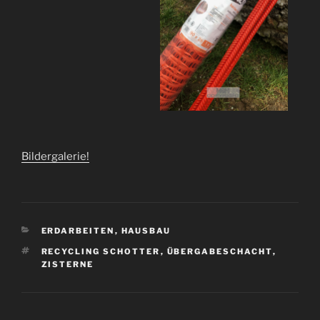
Bildergalerie!
KATEGORIEN
ERDARBEITEN
,
HAUSBAU
SCHLAGWÖRTER
RECYCLING SCHOTTER
,
ÜBERGABESCHACHT
,
ZISTERNE