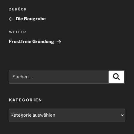
Beitragsnavigation
Vorheriger
ZURÜCK
Beitrag
Die Baugrube
Nächster
WEITER
Beitrag
Frostfreie Gründung
Suchen
Suche
nach:
KATEGORIEN
Kategorien