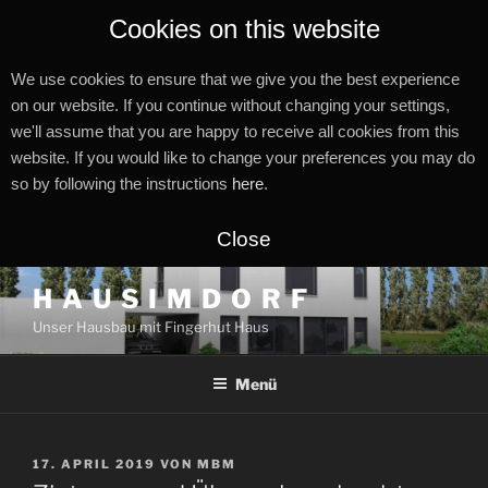
Cookies on this website
We use cookies to ensure that we give you the best experience
on our website. If you continue without changing your settings,
we'll assume that you are happy to receive all cookies from this
website. If you would like to change your preferences you may do
so by following the instructions
here
.
Close
Zum
H A U S I M D O R F
Inhalt
Unser Hausbau mit Fingerhut Haus
springen
Menü
VERÖFFENTLICHT
17. APRIL 2019
VON
MBM
AM