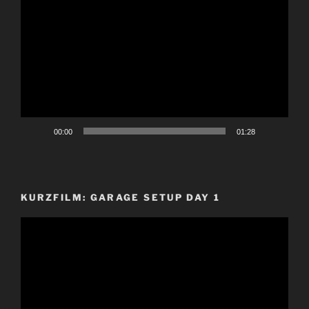
Video-
Player
00:00
01:28
KURZFILM: GARAGE SETUP DAY 1
Video-
Player