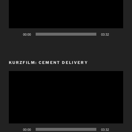
00:00
03:32
KURZFILM: CEMENT DELIVERY
Video-
Player
00:00
03:32