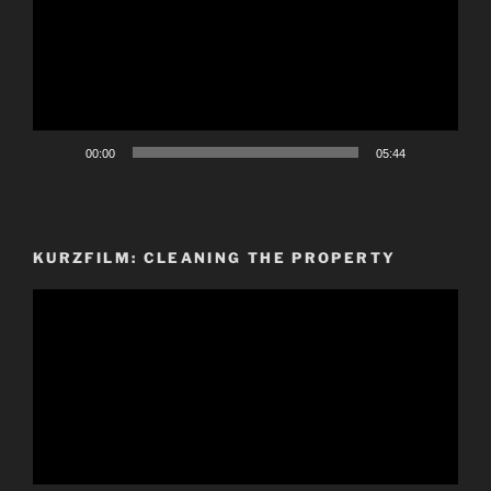
00:00
05:44
KURZFILM: CLEANING THE PROPERTY
Video-
Player