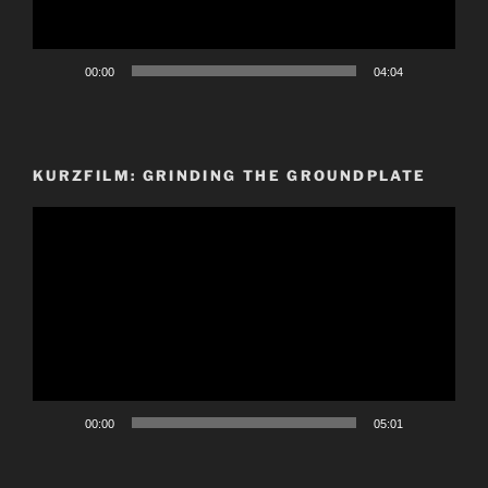
00:00
04:04
KURZFILM: GRINDING THE GROUNDPLATE
Video-
Player
00:00
05:01