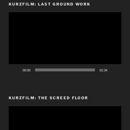
KURZFILM: LAST GROUND WORK
Video-
Player
00:00
02:34
KURZFILM: THE SCREED FLOOR
Video-
Player