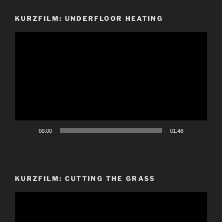
KURZFILM: UNDERFLOOR HEATING
Video-
Player
00:00
01:46
KURZFILM: CUTTING THE GRASS
Video-
Player