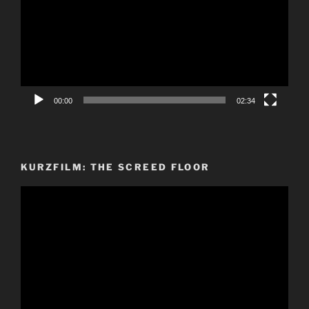
00:00
02:34
KURZFILM: THE SCREED FLOOR
Video-
Player