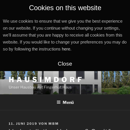
Cookies on this website
We use cookies to ensure that we give you the best experience
on our website. If you continue without changing your settings,
we'll assume that you are happy to receive all cookies from this
website. If you would like to change your preferences you may do
so by following the instructions
here
.
Close
Zum
H A U S I M D O R F
Inhalt
Unser Hausbau mit Fingerhut Haus
springen
Menü
VERÖFFENTLICHT
11. JUNI 2019
VON
MBM
AM