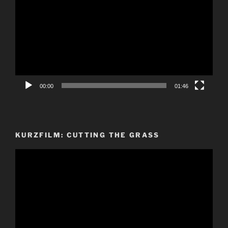
Player
00:00
01:46
KURZFILM: CUTTING THE GRASS
Video-
Player