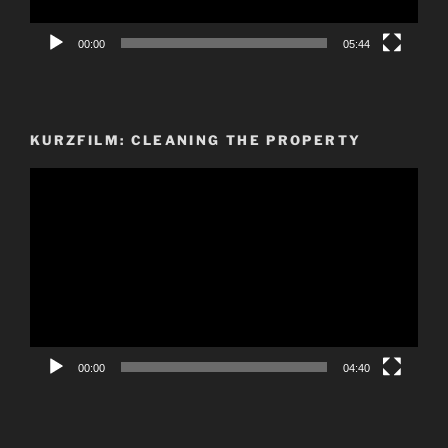
00:00
05:44
KURZFILM: CLEANING THE PROPERTY
Video-
Player
00:00
04:40