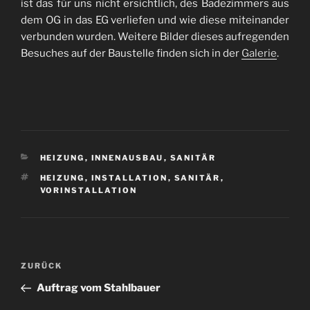
ist das für uns nicht ersichtlich, des Badezimmers aus
dem OG in das EG verliefen und wie diese miteinander
verbunden wurden. Weitere Bilder dieses aufregenden
Besuches auf der Baustelle finden sich in der
Galerie
.
KATEGORIEN
HEIZUNG
,
INNENAUSBAU
,
SANITÄR
SCHLAGWÖRTER
HEIZUNG
,
INSTALLATION
,
SANITÄR
,
VORINSTALLATION
Beitragsnavigation
Vorheriger
ZURÜCK
Beitrag
Auftrag vom Stahlbauer