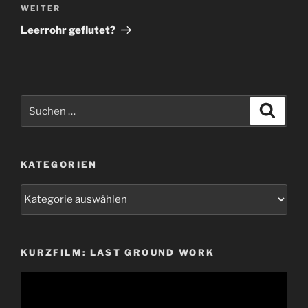
Nächster
WEITER
Beitrag
Leerrohr geflutet?
Suchen
Suche
nach:
KATEGORIEN
Kategorien
KURZFILM: LAST GROUND WORK
Video-
Player