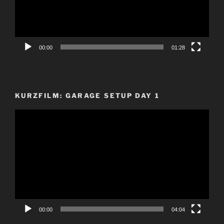
00:00
01:28
KURZFILM: GARAGE SETUP DAY 1
Video-
Player
00:00
04:04