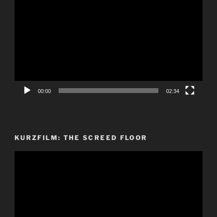
Player
00:00
02:34
KURZFILM: THE SCREED FLOOR
Video-
Player