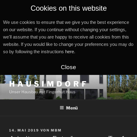
Cookies on this website
We use cookies to ensure that we give you the best experience
on our website. If you continue without changing your settings,
we'll assume that you are happy to receive all cookies from this
website. If you would like to change your preferences you may do
so by following the instructions
here
.
Close
Zum
H A U S I M D O R F
Inhalt
Unser Hausbau mit Fingerhut Haus
springen
Menü
VERÖFFENTLICHT
14. MAI 2019
VON
MBM
AM