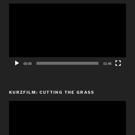
Video-
Player
00:00
01:46
KURZFILM: CUTTING THE GRASS
Video-
Player