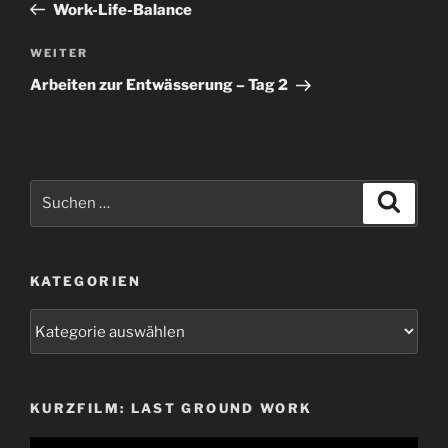
Beitrag
Work-Life-Balance
Nächster
WEITER
Beitrag
Arbeiten zur Entwässerung – Tag 2
Suchen
Suche
nach:
KATEGORIEN
Kategorien
KURZFILM: LAST GROUND WORK
Video-