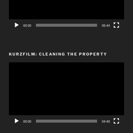
00:00
05:44
KURZFILM: CLEANING THE PROPERTY
Video-
Player
00:00
04:40