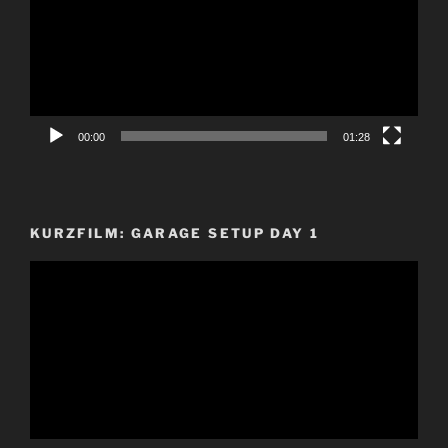
00:00
01:28
KURZFILM: GARAGE SETUP DAY 1
Video-
Player