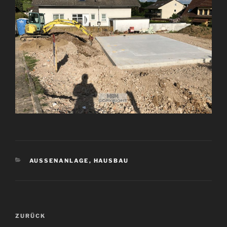
KATEGORIEN
AUSSENANLAGE
,
HAUSBAU
Beitragsnavigation
Vorheriger
ZURÜCK