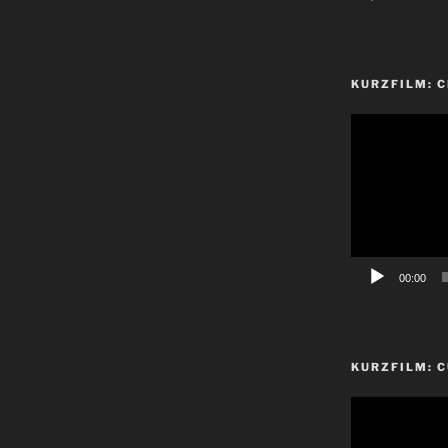
KURZFILM: 
Video-
Player
00:00
KURZFILM: C
Video-
Player