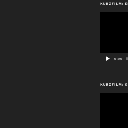
KURZFILM: E
Video-
Player
00:00
KURZFILM: G
Video-
Player