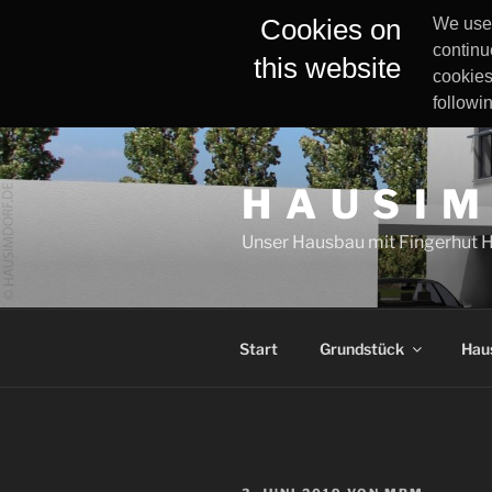
Cookies on
We use 
continu
this website
cookies
followi
Zum
Inhalt
H A U S I M
springen
Unser Hausbau mit Fingerhut 
Start
Grundstück
Hau