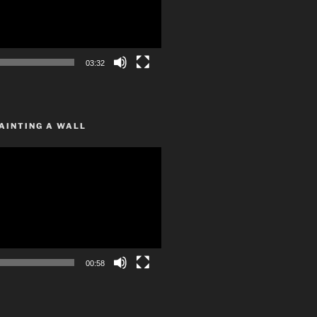
03:32
AINTING A WALL
00:58