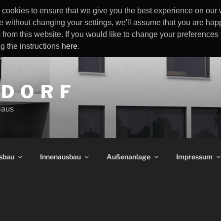
cookies to ensure that we give you the best experience on our w
e without changing your settings, we'll assume that you are happ
 from this website. If you would like to change your preference
ng the instructions
here
.
 D O R F
Haus
sbau
Innenausbau
Außenanlage
Impressum