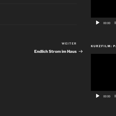
00:00
WEITER
Nächster
KURZFILM: P
Beitrag
Endlich Strom im Haus
Video-
Player
00:00