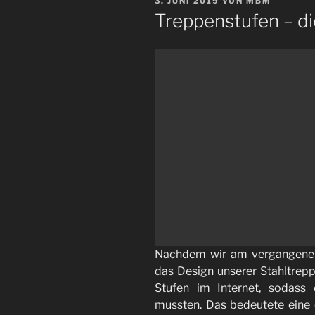
VERÖFFENTLICHT
3. JUNI 2019
VON
MBM
AM
Treppenstufen – d
Nachdem wir am vergangenen
das Design unserer Stahltrepp
Stufen im Internet, sodass 
mussten. Das bedeutete eine