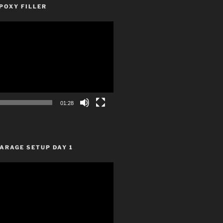
POXY FILLER
01:28
ARAGE SETUP DAY 1