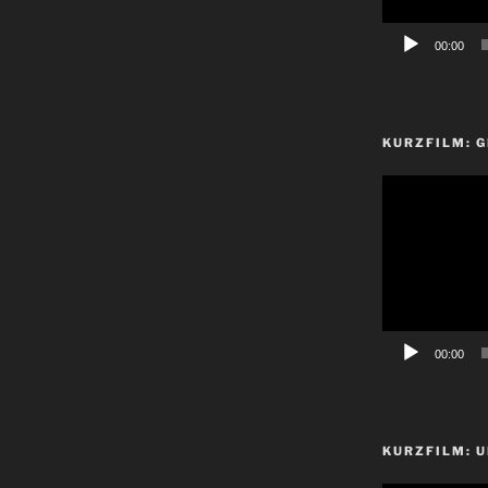
00:00
KURZFILM: 
Video-
Player
00:00
KURZFILM: 