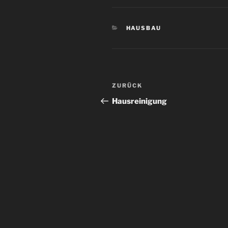
KATEGORIEN
HAUSBAU
Beitragsnavigation
Vorheriger
ZURÜCK
Beitrag
Hausreinigung