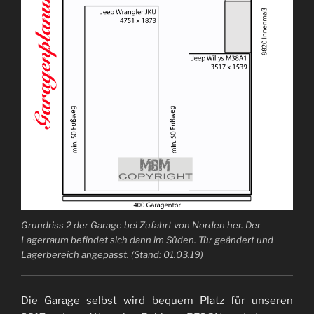
Grundriss 2 der Garage bei Zufahrt von Norden her. Der
Lagerraum befindet sich dann im Süden. Tür geändert und
Lagerbereich angepasst. (Stand: 01.03.19)
Die Garage selbst wird bequem Platz für unseren