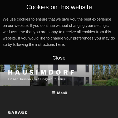
Cookies on this website
We use cookies to ensure that we give you the best experience
on our website. If you continue without changing your settings,
we'll assume that you are happy to receive all cookies from this
website. If you would like to change your preferences you may do
so by following the instructions
here
.
Close
Zum
H A U S I M D O R F
Inhalt
Unser Hausbau mit Fingerhut Haus
springen
Menü
GARAGE