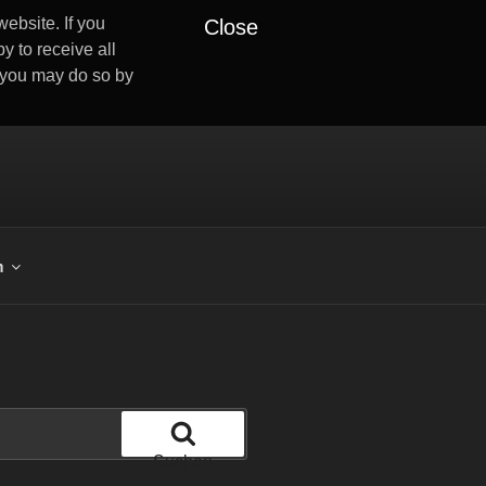
ebsite. If you
Close
y to receive all
s you may do so by
m
Suchen