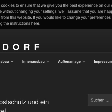
cookies to ensure that we give you the best experience on our w
e without changing your settings, we'll assume that you are happ
 from this website. If you would like to change your preference
ng the instructions
here
.
 D O R F
aus
usbau
Innenausbau
Außenanlage
Impressu
Suchen
ostschutz und ein
nach:
el