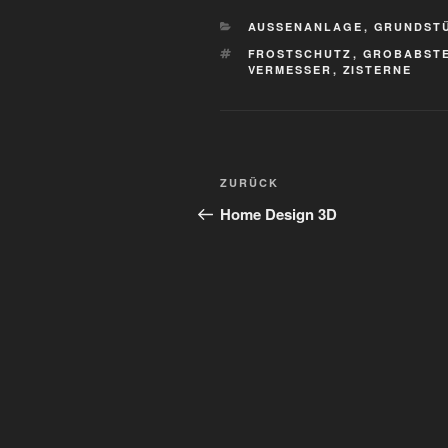
KATEGORIEN
AUSSENANLAGE
,
GRUNDST
SCHLAGWÖRTER
FROSTSCHUTZ
,
GROBABST
VERMESSER
,
ZISTERNE
Beitragsnavigation
Vorheriger
ZURÜCK
Beitrag
Home Design 3D