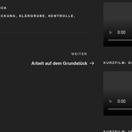
ÜCK
ECKUNG
,
KLÄRGRUBE
,
KONTROLLE
,
Nächster
WEITER
Beitrag
Arbeit auf dem Grundstück
KURZFILM: G
KURZFILM: 