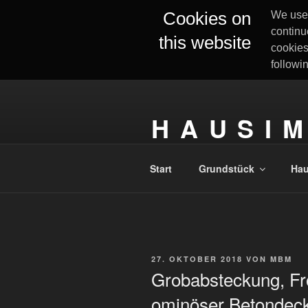
Cookies on
We use 
continu
this website
cookies
followi
Zum
Inhalt
H A U S I M
springen
Unser Hausbau mit Fingerhut H
Start
Grundstück
Ha
VERÖFFENTLICHT
27. OKTOBER 2018
VON
MBM
AM
Grobabsteckung, Fr
ominöser Betondeck