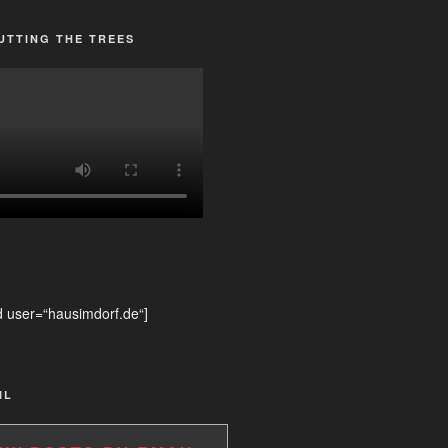
UTTING THE TREES
d user=“hausimdorf.de“]
IL