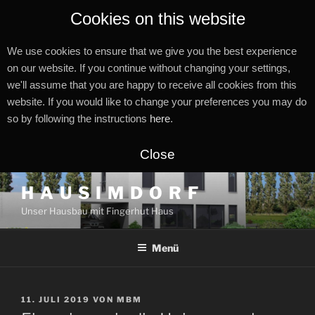
Cookies on this website
We use cookies to ensure that we give you the best experience
on our website. If you continue without changing your settings,
we'll assume that you are happy to receive all cookies from this
website. If you would like to change your preferences you may do
so by following the instructions
here
.
Close
Zum
H A U S I M D O R F
Inhalt
Unser Hausbau mit Fingerhut Haus
springen
Menü
VERÖFFENTLICHT
11. JULI 2019
VON
MBM
AM