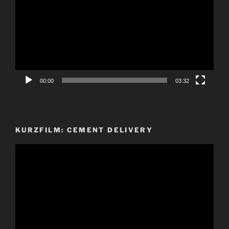
00:00
03:32
KURZFILM: CEMENT DELIVERY
Video-
Player