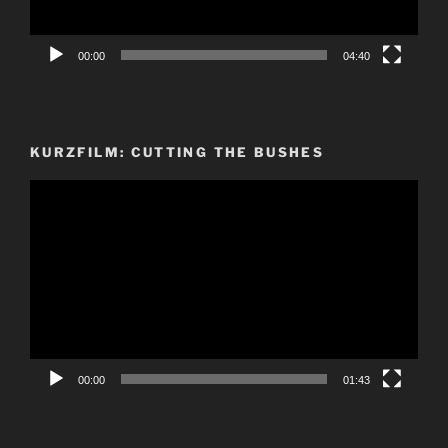
00:00
04:40
KURZFILM: CUTTING THE BUSHES
Video-
Player
00:00
01:43