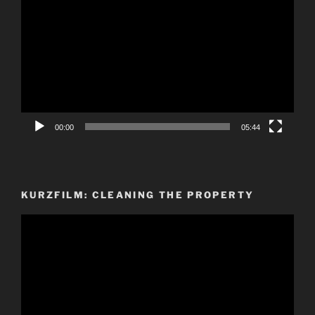
Player
00:00
05:44
KURZFILM: CLEANING THE PROPERTY
Video-
Player