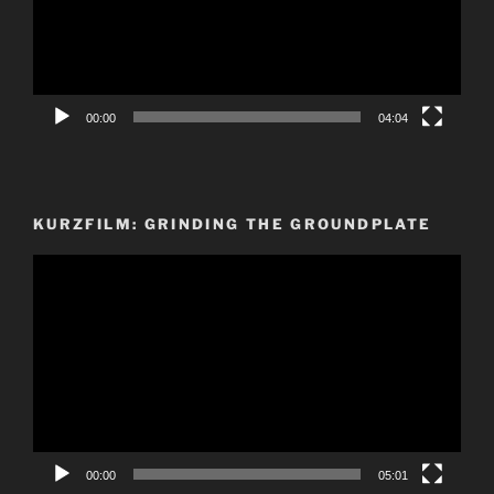
00:00
04:04
KURZFILM: GRINDING THE GROUNDPLATE
Video-
Player
00:00
05:01