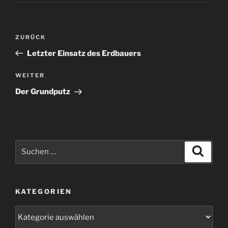
Beitragsnavigation
Vorheriger
ZURÜCK
Beitrag
Letzter Einsatz des Erdbauers
Nächster
WEITER
Beitrag
Der Grundputz
Suchen
Suche
nach:
KATEGORIEN
Kategorien