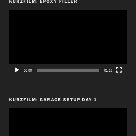
KURZFILM: EPOXY FILLER
Video-
Player
00:00
01:28
KURZFILM: GARAGE SETUP DAY 1
Video-
Player