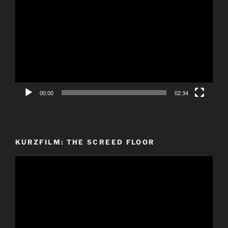
Player
00:00
02:34
KURZFILM: THE SCREED FLOOR
Video-
Player