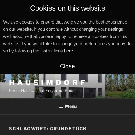
Cookies on this website
We use cookies to ensure that we give you the best experience
on our website. If you continue without changing your settings,
we'll assume that you are happy to receive all cookies from this
website. If you would like to change your preferences you may do
so by following the instructions
here
.
Close
Zum
H A U S I M D O R F
Inhalt
Unser Hausbau mit Fingerhut Haus
springen
Menü
SCHLAGWORT:
GRUNDSTÜCK