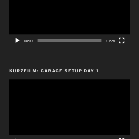
00:00
01:28
KURZFILM: GARAGE SETUP DAY 1
Video-
Player