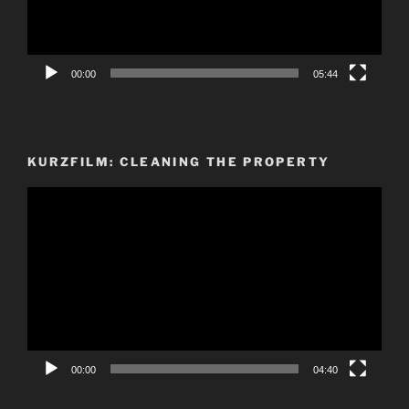
00:00
05:44
KURZFILM: CLEANING THE PROPERTY
Video-
Player
00:00
04:40