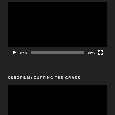
Video-
Player
00:00
01:46
KURZFILM: CUTTING THE GRASS
Video-
Player