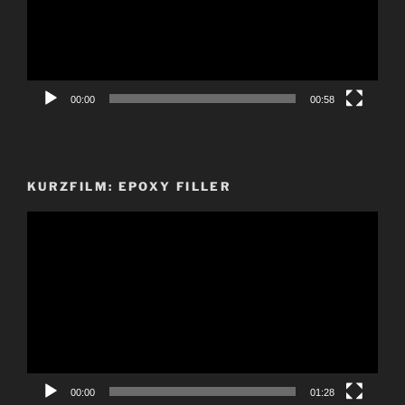
00:00
00:58
KURZFILM: EPOXY FILLER
Video-
Player
00:00
01:28