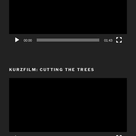
00:00
01:43
KURZFILM: CUTTING THE TREES
Video-
Player