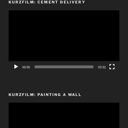
KURZFILM: CEMENT DELIVERY
Video-
Player
00:00
03:32
KURZFILM: PAINTING A WALL
Video-
Player