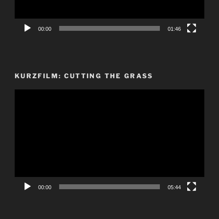
00:00
01:46
KURZFILM: CUTTING THE GRASS
Video-
Player
00:00
05:44