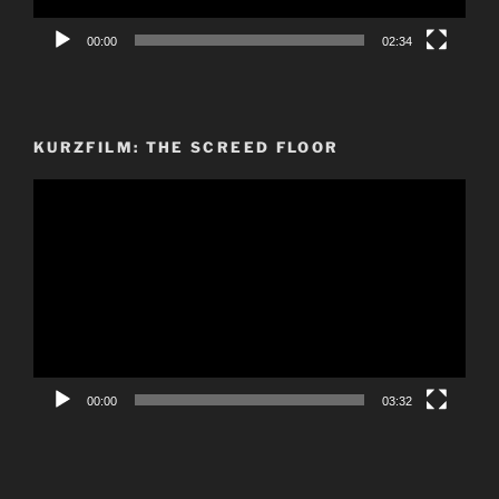
00:00
02:34
KURZFILM: THE SCREED FLOOR
Video-
Player
00:00
03:32