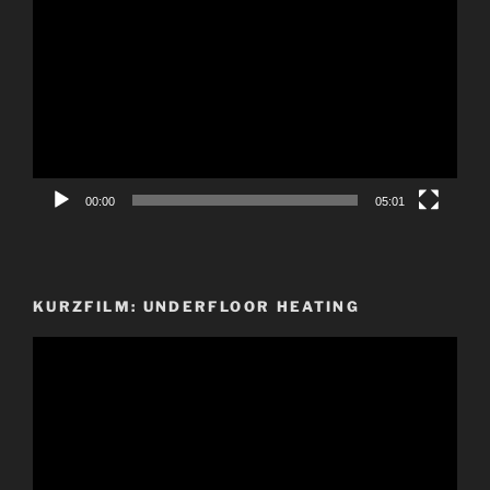
Player
00:00
05:01
KURZFILM: UNDERFLOOR HEATING
Video-
Player