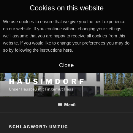
Cookies on this website
We use cookies to ensure that we give you the best experience
on our website. If you continue without changing your settings,
we'll assume that you are happy to receive all cookies from this
website. If you would like to change your preferences you may do
so by following the instructions
here
.
Close
Zum
H A U S I M D O R F
Inhalt
Unser Hausbau mit Fingerhut Haus
springen
Menü
SCHLAGWORT:
UMZUG