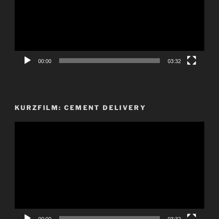
00:00
03:32
KURZFILM: CEMENT DELIVERY
Video-
Player