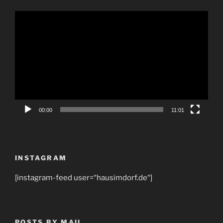
Video-
Player
00:00
11:01
INSTAGRAM
[instagram-feed user=“hausimdorf.de“]
POSTS BY MAIL