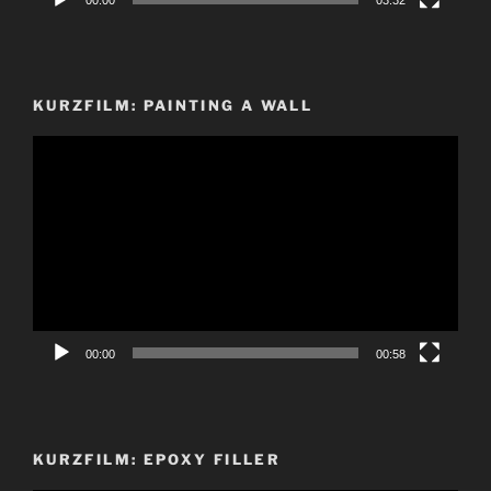
00:00
03:32
KURZFILM: PAINTING A WALL
Video-
Player
00:00
00:58
KURZFILM: EPOXY FILLER