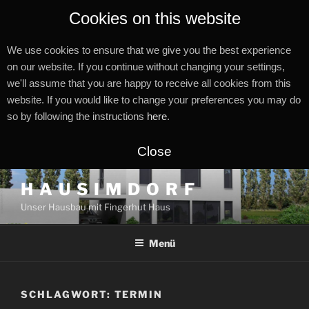
Cookies on this website
We use cookies to ensure that we give you the best experience
on our website. If you continue without changing your settings,
we'll assume that you are happy to receive all cookies from this
website. If you would like to change your preferences you may do
so by following the instructions
here
.
Close
Zum
H A U S I M D O R F
Inhalt
Unser Hausbau mit Fingerhut Haus
springen
Menü
SCHLAGWORT:
TERMIN