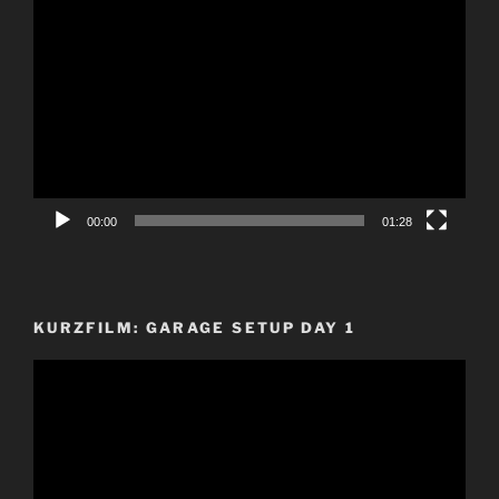
Video-
Player
00:00
01:28
KURZFILM: GARAGE SETUP DAY 1
Video-
Player