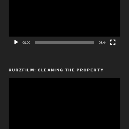
00:00
05:44
KURZFILM: CLEANING THE PROPERTY
Video-
Player