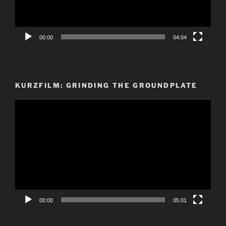
00:00
04:04
KURZFILM: GRINDING THE GROUNDPLATE
Video-
Player
00:00
05:01