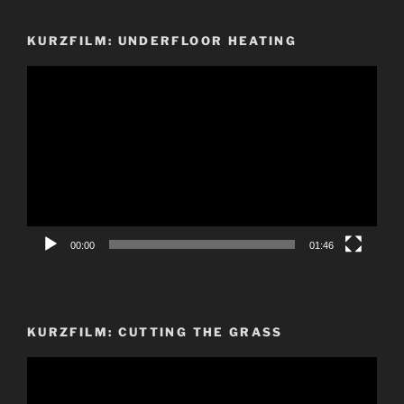
KURZFILM: UNDERFLOOR HEATING
Video-
Player
00:00
01:46
KURZFILM: CUTTING THE GRASS
Video-
Player