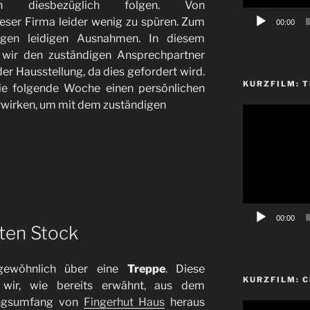
gen diesbezüglich folgen. Von
eser Firma leider wenig zu spüren. Zum
00:00
igen leidigen Ausnahmen. In diesem
wir den zuständigen Ansprechpartner
r Hausstellung, da dies gefordert wird.
KURZFILM: T
ie folgende Woche einen persönlichen
wirken, um mit dem zuständigen
Video-
Player
00:00
ten Stock
 gewöhnlich über eine
Treppe
. Diese
KURZFILM: 
wir, wie bereits erwähnt, aus dem
ungsumfang von
Fingerhut Haus
heraus
Video-