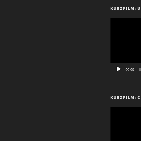
KURZFILM: 
Video-
Player
00:00
KURZFILM: 
Video-
Player