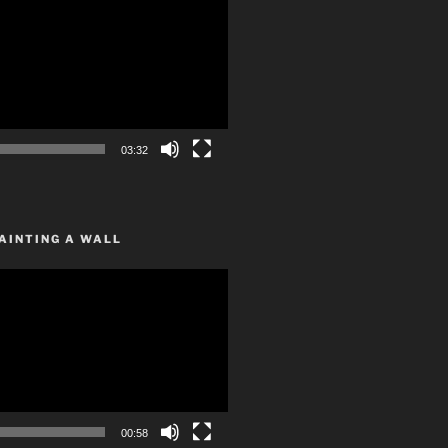
03:32
AINTING A WALL
00:58