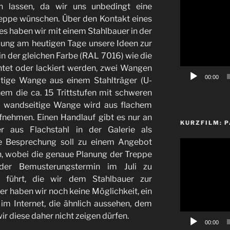
 lassen, da wir uns unbedingt eine
Player
reppe wünschen. Über den Kontakt eines
s haben wir mit einem Stahlbauer in der
ng am heutigen Tage unsere Ideen zur
in der gleichen Farbe (RAL 7016) wie die
tet oder lackiert werden, zwei Wangen
00:00
itige Wange aus einem Stahlträger (U-
hem die ca. 15 Trittstufen mit schweren
ie wandseitige Wange wird aus flachem
fnehmen. Einen Handlauf gibt es nur an
KURZFILM: P
 aus Flachstahl in der Galerie als
ge Besprechung soll zu einem Angebot
Video-
n, wobei die genaue Planung der Treppe
Player
der Bemusterungstermin im Juli zu
n führt, die wir dem Stahlbauer zur
er haben wir noch keine Möglichkeit, ein
 im Internet, die ähnlich aussehen, dem
ir diese daher nicht zeigen dürfen.
00:00