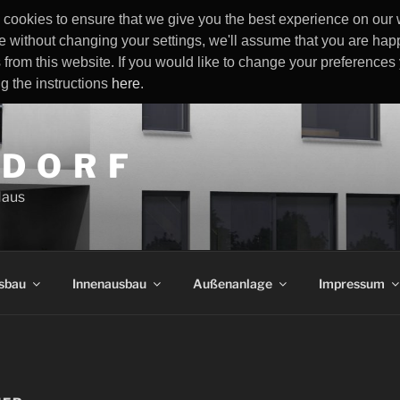
cookies to ensure that we give you the best experience on our w
e without changing your settings, we'll assume that you are happ
 from this website. If you would like to change your preference
ng the instructions
here
.
 D O R F
Haus
sbau
Innenausbau
Außenanlage
Impressum