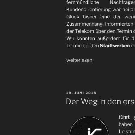
fernmündliche Nachfra
Kundenorientierung war bei di
Glück bisher eine der wen
Zusammenhang informierten 
der Telekom über den Termin de
Wir konnten außerdem für d
Termin bei den
Stadtwerken
er
„Organisatorisches
weiterlesen
im
Detail“
VERÖFFENTLICHT
19. JUNI 2018
AM
Der Weg in den ers
führt
haben 
Leist