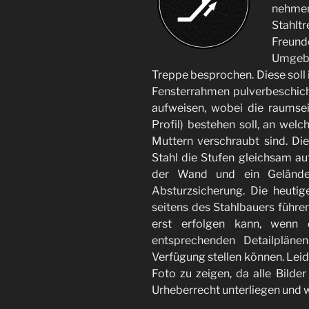
nehmen
Stahlt
Freunde
Umgebu
Treppe besprochen. Diese soll 
Fensterrahmen pulverbeschich
aufweisen, wobei die raumse
Profil) bestehen soll, an welc
Muttern verschraubt sind. D
Stahl die Stufen gleichsam au
der Wand und ein Geländer
Absturzsicherung. Die heuti
seitens des Stahlbauers führe
erst erfolgen kann, wenn 
entsprechenden Detailpläne
Verfügung stellen können. Leid
Foto zu zeigen, da alle Bilder
Urheberrecht unterliegen und w