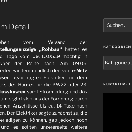
UER
Suchen
im Detail
nach:
esehen vom Versand der
KATEGORIEN
stellungsanzeige „Rohbau“
hatten es
ei Tage vom 09.-10.05.19 mächtig in
Kategorien
 Aber der Reihe nach. Am 09.05.
ierten wir fernmündlich den von
e-Netz
ssen
beauftragten Elektriker mit dem
uss des Hauses für die KW22 oder 23.
KURZFILM: 
lusskasten
samt Stromleitung und das
Video-
tum ergibt sich aus der Forderung durch
Player
lichen Anschlüsse bis ca. 14 Tage nach
en. Der Elektriker sagte zunächst zu, die
 erledigen zu können, gab jedoch noch
nd es sollten unsererseits weitere