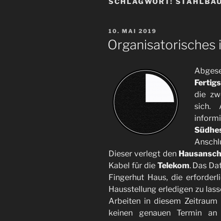
SCHLAGWORT:
STAHLBA
VERÖFFENTLICHT
10. MAI 2019
AM
Organisatorisches 
Abg
Fertig
die zw
sich.
inform
Südhe
Anschl
Dieser verlegt den
Hausansch
Kabel für die
Telekom
. Das Da
Fingerhut Haus, die erforder
Hausstellung erledigen zu lass
Arbeiten in diesem Zeitraum
keinen genauen Termin an u