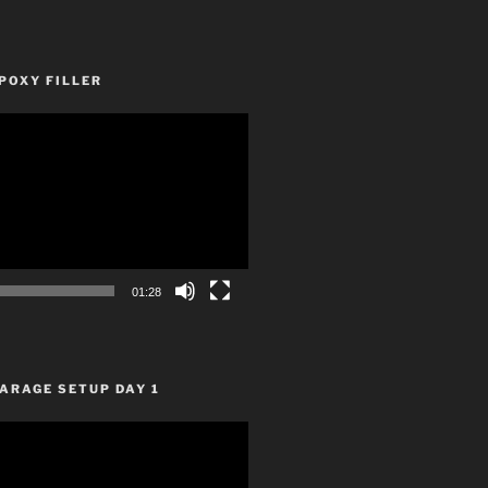
POXY FILLER
01:28
ARAGE SETUP DAY 1