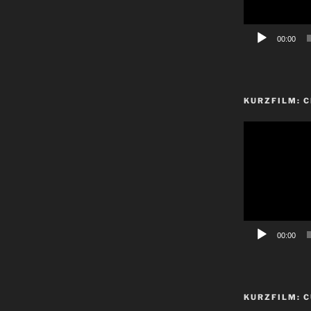
00:00
KURZFILM: 
Video-
Player
00:00
KURZFILM: C