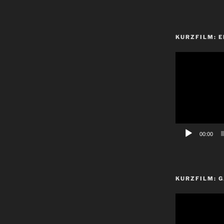
KURZFILM: E
Video-
Player
00:00
KURZFILM: G
Video-
Player