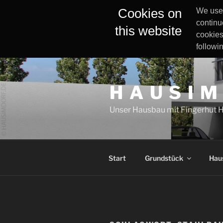
Cookies on
We use 
continu
this website
cookies
followi
Zum
Inhalt
H A U S I M
springen
Unser Hausbau mit Fingerhut 
Start
Grundstück
Hau