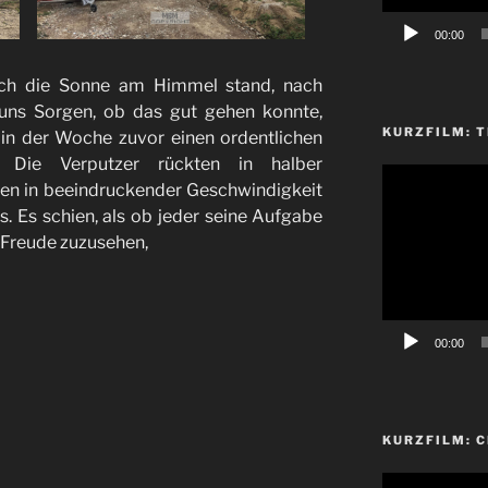
00:00
ch die Sonne am Himmel stand, nach
uns Sorgen, ob das gut gehen konnte,
KURZFILM: T
 in der Woche zuvor einen ordentlichen
. Die Verputzer rückten in halber
Video-
en in beeindruckender Geschwindigkeit
Player
 Es schien, als ob jeder seine Aufgabe
 Freude zuzusehen,
00:00
KURZFILM: 
Video-