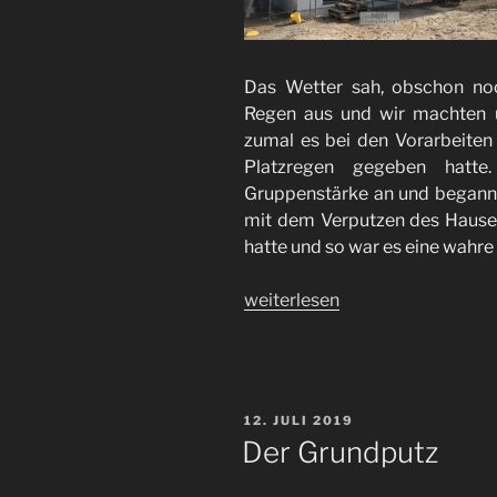
Das Wetter sah, obschon no
Regen aus und wir machten 
zumal es bei den Vorarbeiten
Platzregen gegeben hatte
Gruppenstärke an und begann
mit dem Verputzen des Hauses.
hatte und so war es eine wahre
„Sto
weiterlesen
Silco
K
3mm“
VERÖFFENTLICHT
12. JULI 2019
AM
Der Grundputz