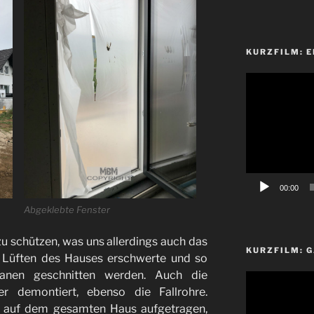
KURZFILM: E
Video-
Player
00:00
Abgeklebte Fenster
 schützen, was uns allerdings auch das
KURZFILM: G
 Lüften des Hauses erschwerte und so
lanen geschnitten werden. Auch die
Video-
er demontiert, ebenso die Fallrohre.
Player
 auf dem gesamten Haus aufgetragen,