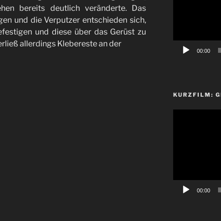
hen bereits deutlich veränderte. Das
en und die Verputzer entschieden sich,
efestigen und diese über das Gerüst zu
erließ allerdings Klebereste an der
00:00
KURZFILM: 
Video-
Player
00:00