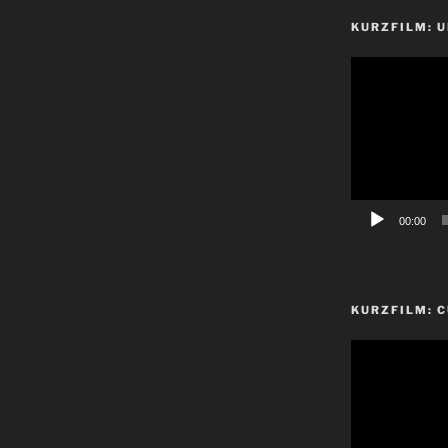
KURZFILM: 
Video-
Player
00:00
KURZFILM: 
Video-
Player