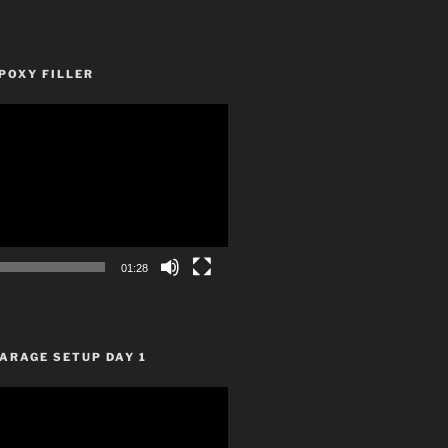
POXY FILLER
01:28
ARAGE SETUP DAY 1