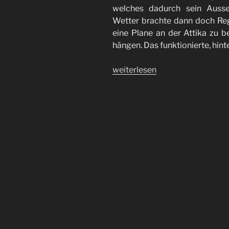
welches dadurch sein Ausse
Wetter brachte dann doch Reg
eine Plane an der Attika zu b
hängen. Das funktionierte, hint
„Der
weiterlesen
Grundputz“