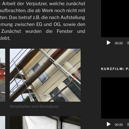
e Arbeit der Verputzer, welche zunächst
Player
aufbrachten, die ab Werk noch nicht mit
n. Das betraf z.B. die nach Aufstellung
mung zwischen EG und OG, sowie den
 Zunächst wurden die Fenster und
lebt,
00:00
KURZFILM: P
Video-
Player
Vorarbeiten und Grundputz
00:00