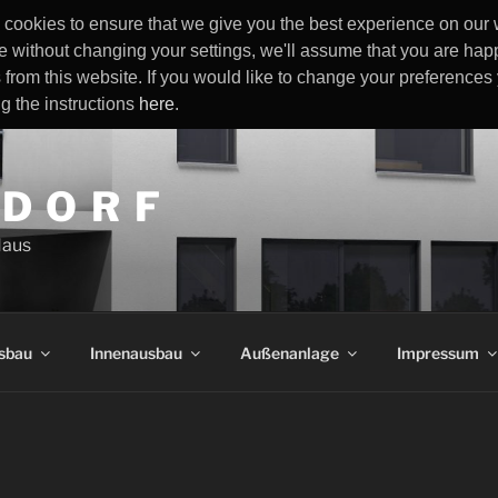
cookies to ensure that we give you the best experience on our w
e without changing your settings, we'll assume that you are happ
 from this website. If you would like to change your preference
ng the instructions
here
.
 D O R F
Haus
sbau
Innenausbau
Außenanlage
Impressum