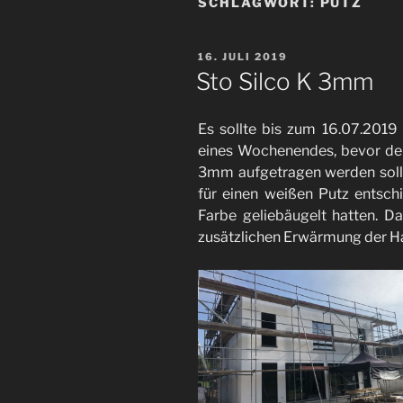
SCHLAGWORT:
PUTZ
VERÖFFENTLICHT
16. JULI 2019
AM
Sto Silco K 3mm
Es sollte bis zum 16.07.2019 
eines Wochenendes, bevor der 
3mm aufgetragen werden sollt
für einen weißen Putz entsch
Farbe geliebäugelt hatten. D
zusätzlichen Erwärmung der H