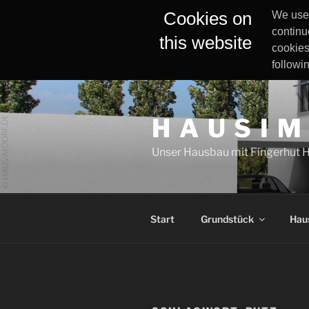
Cookies on
We use 
continu
this website
cookies
followi
Zum
Inhalt
H A U S I M
springen
Unser Hausbau mit Fingerhut 
Start
Grundstück
Hau