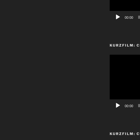
00:00
KURZFILM: 
Video-
Player
00:00
KURZFILM: C