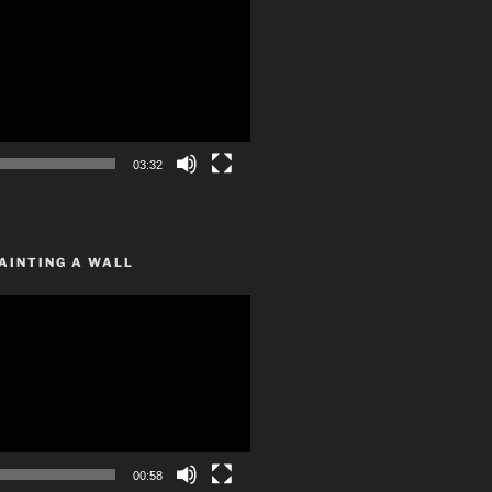
03:32
AINTING A WALL
00:58