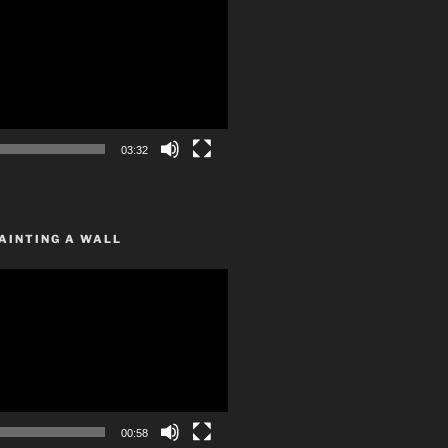
03:32
AINTING A WALL
00:58