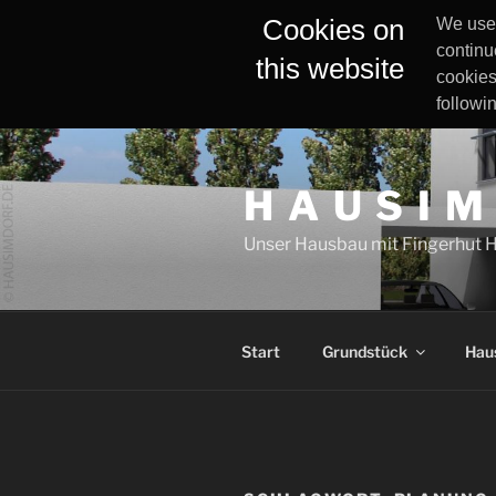
Cookies on
We use 
continu
this website
cookies
followi
Zum
Inhalt
H A U S I M
springen
Unser Hausbau mit Fingerhut 
Start
Grundstück
Hau