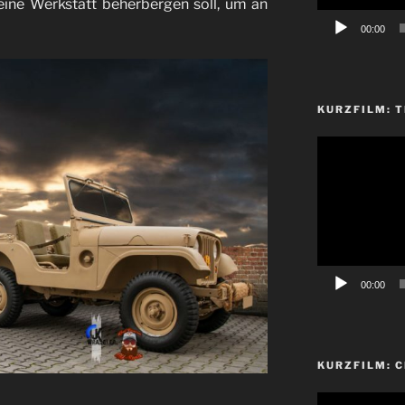
eine Werkstatt beherbergen soll, um an
00:00
KURZFILM: T
Video-
Player
00:00
KURZFILM: 
Video-