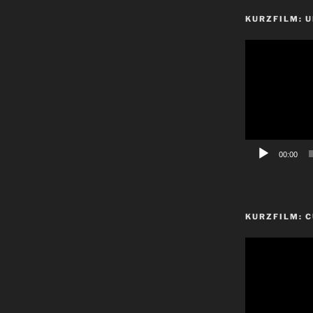
KURZFILM: 
Video-
Player
00:00
KURZFILM: 
Video-
Player