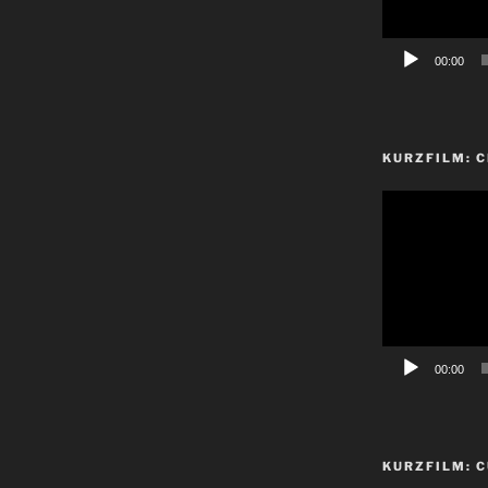
00:00
KURZFILM: 
Video-
Player
00:00
KURZFILM: C