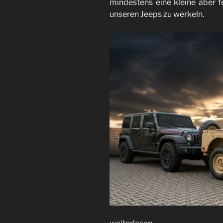
mindestens eine kleine aber f
unseren Jeeps zu werkeln.
„Planung