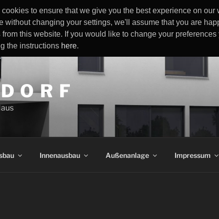
cookies to ensure that we give you the best experience on our w
e without changing your settings, we'll assume that you are happ
 from this website. If you would like to change your preference
ng the instructions
here
.
 D O R F
Haus
sbau
Innenausbau
Außenanlage
Impressum