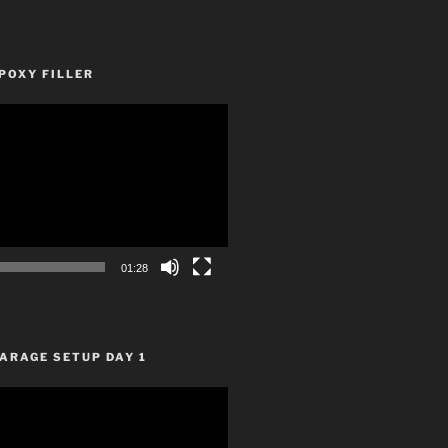
POXY FILLER
01:28
ARAGE SETUP DAY 1