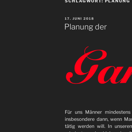
SCHLAGWORT:
PLANUNG
VERÖFFENTLICHT
17. JUNI 2018
AM
Planung der
Für uns Männer mindestens 
insbesondere dann, wenn Man
tätig werden will. In unser