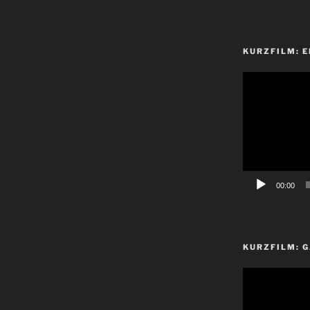
KURZFILM: E
Video-
Player
00:00
KURZFILM: G
Video-
Player