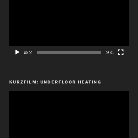
Player
00:00
05:01
KURZFILM: UNDERFLOOR HEATING
Video-
Player