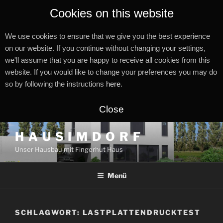
Cookies on this website
We use cookies to ensure that we give you the best experience
on our website. If you continue without changing your settings,
we'll assume that you are happy to receive all cookies from this
website. If you would like to change your preferences you may do
so by following the instructions
here
.
Close
Zum
H A U S I M D O R F
Inhalt
Unser Hausbau mit Fingerhut Haus
springen
Menü
SCHLAGWORT:
LASTPLATTENDRUCKTEST