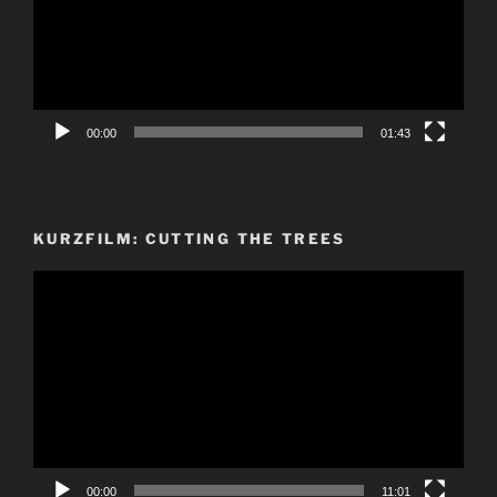
00:00
01:43
KURZFILM: CUTTING THE TREES
Video-
Player
00:00
11:01