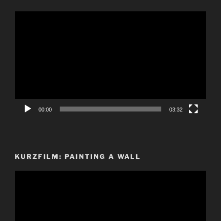
Video-
Player
00:00
03:32
KURZFILM: PAINTING A WALL
Video-
Player