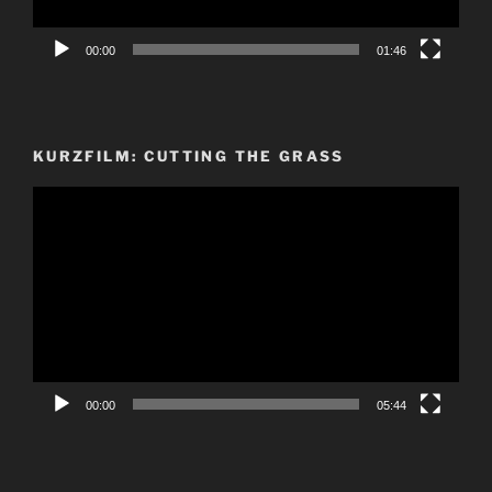
00:00
01:46
KURZFILM: CUTTING THE GRASS
Video-
Player
00:00
05:44