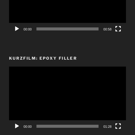
00:00
00:58
KURZFILM: EPOXY FILLER
Video-
Player
00:00
01:28