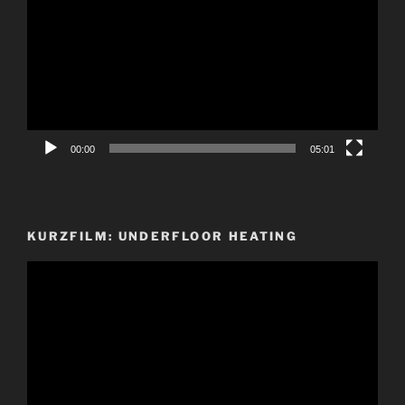
Player
00:00
05:01
KURZFILM: UNDERFLOOR HEATING
Video-
Player