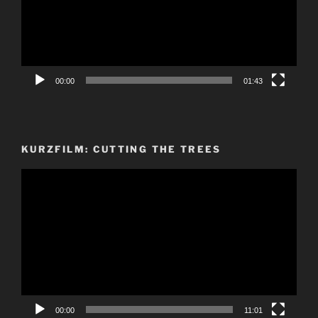
00:00
01:43
KURZFILM: CUTTING THE TREES
Video-
Player
00:00
11:01