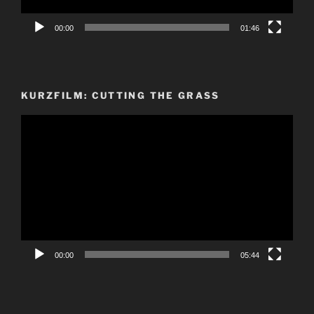
00:00
01:46
KURZFILM: CUTTING THE GRASS
Video-
Player
00:00
05:44