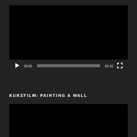
Video-
Player
00:00
03:32
KURZFILM: PAINTING A WALL
Video-
Player