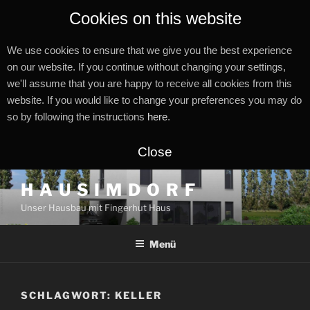
Cookies on this website
We use cookies to ensure that we give you the best experience
on our website. If you continue without changing your settings,
we'll assume that you are happy to receive all cookies from this
website. If you would like to change your preferences you may do
so by following the instructions
here
.
Close
Zum
H A U S I M D O R F
Inhalt
Unser Hausbau mit Fingerhut Haus
springen
Menü
SCHLAGWORT:
KELLER