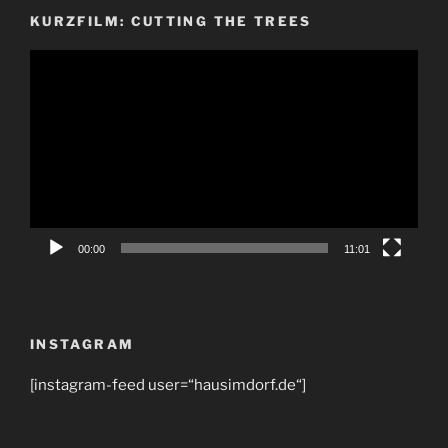
KURZFILM: CUTTING THE TREES
Video-
Player
00:00
11:01
INSTAGRAM
[instagram-feed user=“hausimdorf.de“]