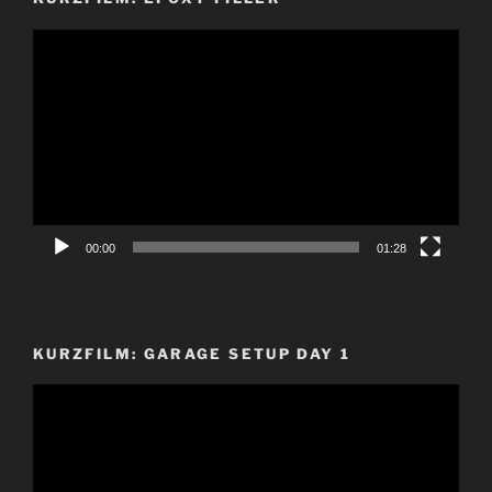
Video-
Player
00:00
01:28
KURZFILM: GARAGE SETUP DAY 1
Video-
Player