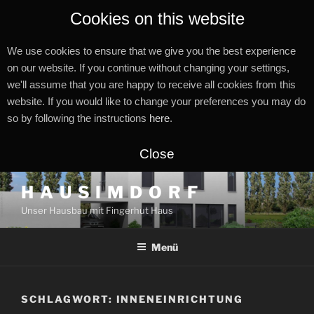
Cookies on this website
We use cookies to ensure that we give you the best experience
on our website. If you continue without changing your settings,
we'll assume that you are happy to receive all cookies from this
website. If you would like to change your preferences you may do
so by following the instructions
here
.
Close
Zum
H A U S I M D O R F
Inhalt
Unser Hausbau mit Fingerhut Haus
springen
Menü
SCHLAGWORT:
INNENEINRICHTUNG