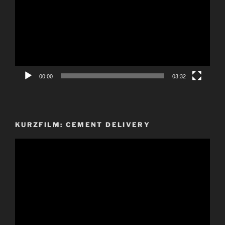
00:00
03:32
KURZFILM: CEMENT DELIVERY
Video-
Player