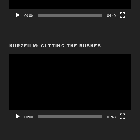
00:00
04:40
KURZFILM: CUTTING THE BUSHES
Video-
Player
00:00
01:43