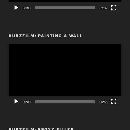
00:00
03:32
KURZFILM: PAINTING A WALL
Video-
Player
00:00
00:58
KURZFILM: EPOXY FILLER