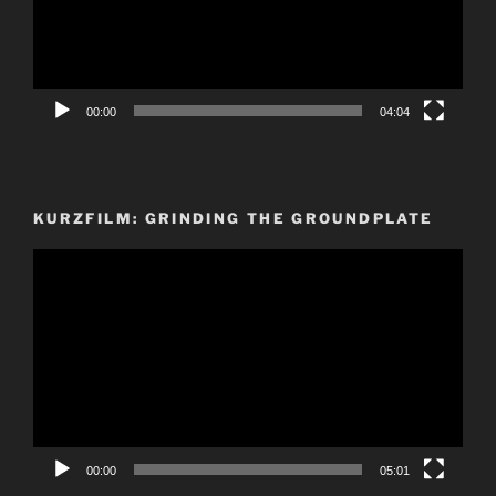
00:00
04:04
KURZFILM: GRINDING THE GROUNDPLATE
Video-
Player
00:00
05:01