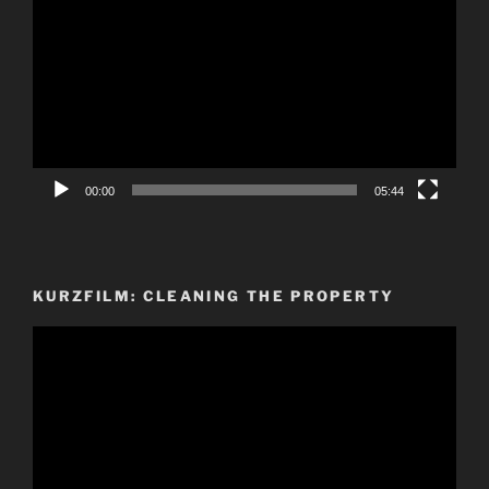
Player
00:00
05:44
KURZFILM: CLEANING THE PROPERTY
Video-
Player