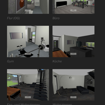
Flur (OG)
Büro
Gym
Küche
Ess- und Wohnzimmer
Wohnzimmer