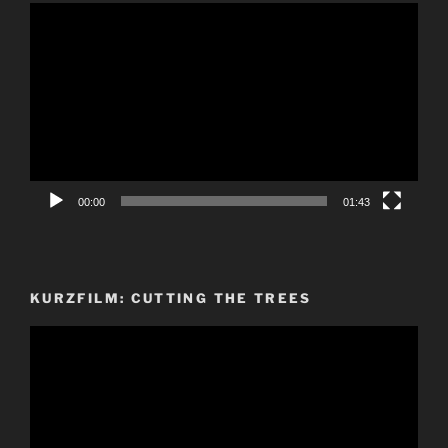
Video-
Player
00:00
01:43
KURZFILM: CUTTING THE TREES
Video-
Player