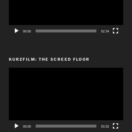
00:00
02:34
KURZFILM: THE SCREED FLOOR
Video-
Player
00:00
03:32