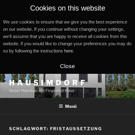
Cookies on this website
We use cookies to ensure that we give you the best experience
on our website. If you continue without changing your settings,
we'll assume that you are happy to receive all cookies from this
website. If you would like to change your preferences you may do
so by following the instructions
here
.
Close
Zum
H A U S I M D O R F
Inhalt
Unser Hausbau mit Fingerhut Haus
springen
Menü
SCHLAGWORT:
FRISTAUSSETZUNG