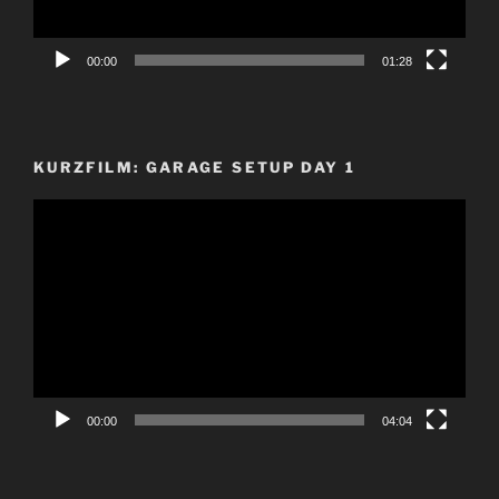
00:00
01:28
KURZFILM: GARAGE SETUP DAY 1
Video-
Player
00:00
04:04