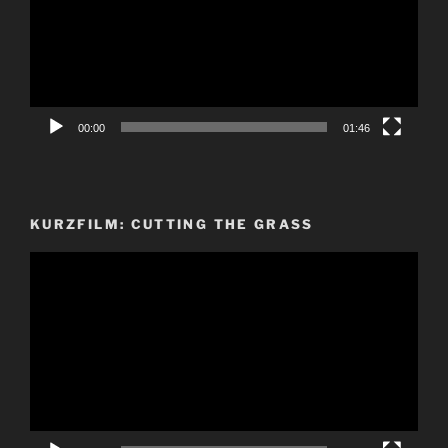
00:00
01:46
KURZFILM: CUTTING THE GRASS
Video-
Player