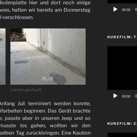
Bodenplatte hier und dort noch einige
ies, hatten wir bereits am Donnerstag
00:00
l verschlossen.
KURZFILM: T
Video-
Player
Löcher gestopft.
00:00
nfang Juli terminiert werden konnte,
ifarbeiten beginnen. Das Gerät brachte
e, passte aber in unseren Jeep und so
KURZFILM: 
musste los gehen, wollten wir den
selben Tag zurückbringen. Eine Kaution
Video-