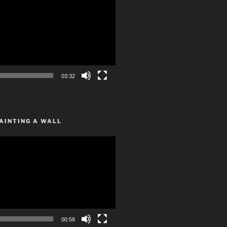
03:32
AINTING A WALL
00:58