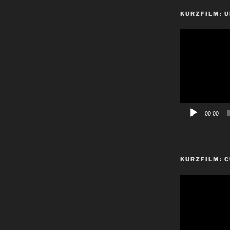
KURZFILM: 
Video-
Player
00:00
KURZFILM: 
Video-
Player