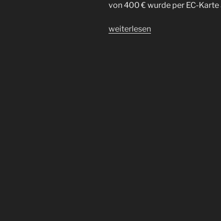
von 400 € wurde per EC-Karte
„Die
weiterlesen
Schleifmaschine“