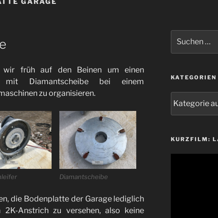
ATTE GARAGE
Suchen
ne
nach:
wir früh auf den Beinen um einen
KATEGORIEN
ifer mit Diamantscheibe bei einem
maschinen zu organisieren.
Kategorien
KURZFILM: 
Video-
Player
leifer
Diamantscheibe
n, die Bodenplatte der Garage lediglich
 2K-Anstrich zu versehen, also keine