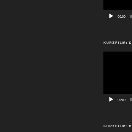
00:00
KURZFILM: 
Video-
Player
00:00
KURZFILM: C