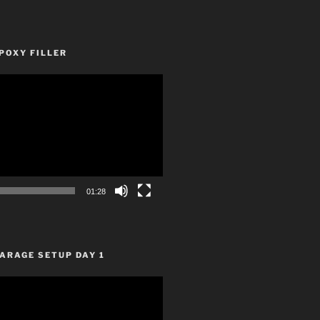
POXY FILLER
01:28
ARAGE SETUP DAY 1