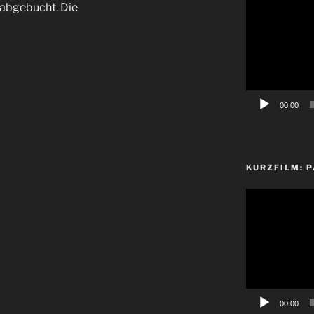
 abgebucht. Die
Player
00:00
KURZFILM: P
Video-
Player
00:00