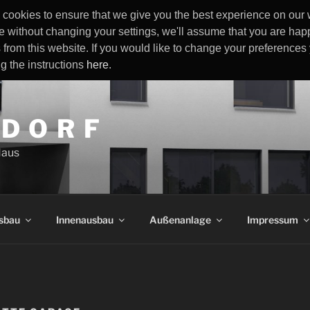
cookies to ensure that we give you the best experience on our w
e without changing your settings, we'll assume that you are happ
 from this website. If you would like to change your preference
ng the instructions
here
.
 D O R F
Haus
sbau
Innenausbau
Außenanlage
Impressum