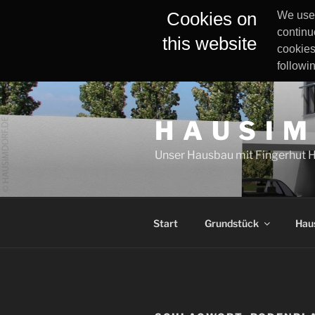
Cookies on
We use 
continu
this website
cookies
followi
Zum
Inhalt
H A U S I M
springen
Unser Hausbau mit Fingerhut 
Start
Grundstück
Hau