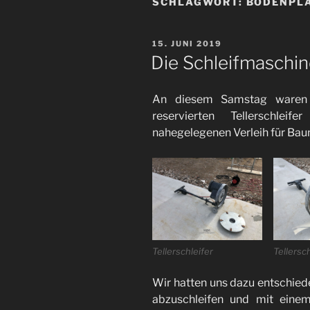
SCHLAGWORT:
BODENPL
VERÖFFENTLICHT
15. JUNI 2019
AM
Die Schleifmaschi
An diesem Samstag waren 
reservierten Tellerschle
nahegelegenen Verleih für Bau
Tellerschleifer
Tellersch
Wir hatten uns dazu entschiede
abzuschleifen und mit einem