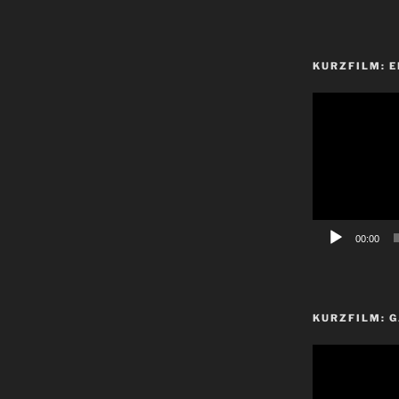
KURZFILM: E
Video-
Player
00:00
KURZFILM: G
Video-
Player