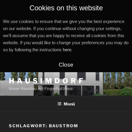
Cookies on this website
We use cookies to ensure that we give you the best experience
on our website. If you continue without changing your settings,
we'll assume that you are happy to receive all cookies from this
website. If you would like to change your preferences you may do
so by following the instructions
here
.
Close
Zum
H A U S I M D O R F
Inhalt
Unser Hausbau mit Fingerhut Haus
springen
Menü
SCHLAGWORT:
BAUSTROM