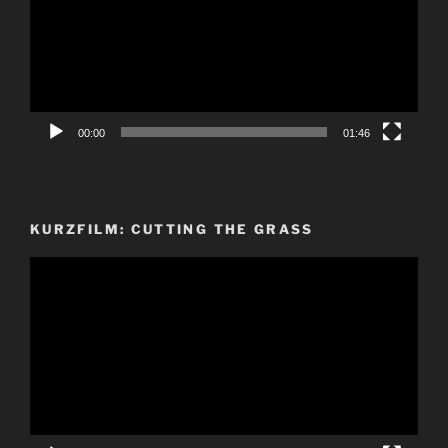
00:00
01:46
KURZFILM: CUTTING THE GRASS
Video-
Player