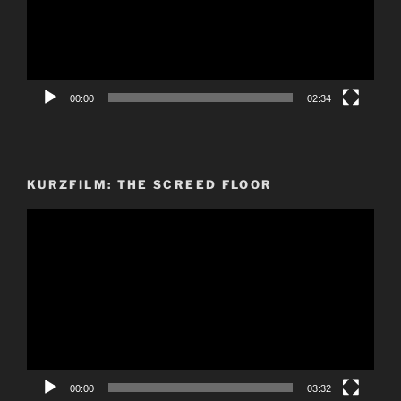
00:00
02:34
KURZFILM: THE SCREED FLOOR
Video-
Player
00:00
03:32