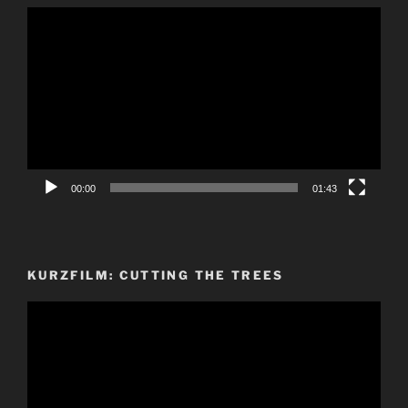
Video-
Player
00:00
01:43
KURZFILM: CUTTING THE TREES
Video-
Player