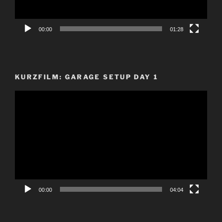
00:00
01:28
KURZFILM: GARAGE SETUP DAY 1
Video-
Player
00:00
04:04