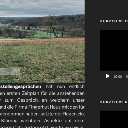
KURZFILM: E
Video-
Player
00:00
stellengesprächen
hat nun endlich
en ersten Zeitplan für die anstehenden
ich zum Gespräch, an welchem unser
KURZFILM: G
und die Firma Fingerhut Haus mit den für
Video-
ilgenommen haben, setzte der Regen ein,
Player
Klärung wichtiger Aspekte auf dem
enen Café fortgesetzt wurde, wo wir all