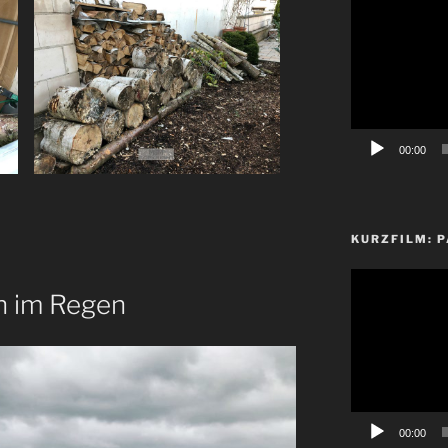
Player
00:00
KURZFILM: P
Video-
h im Regen
Player
00:00