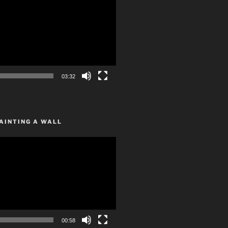
03:32
AINTING A WALL
00:58