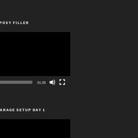
POXY FILLER
01:28
ARAGE SETUP DAY 1