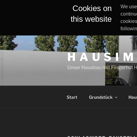
Cookies on
We use 
continu
this website
cookies
followi
Zum
Inhalt
H A U S I M
springen
Unser Hausbau mit Fingerhut 
Start
Grundstück
Hau