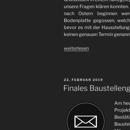
unsere Fragen klären konnten. 
nach Ostern beginnen wer
Bodenplatte gegossen, welc
bevor es mit der Hausstellun
keinen genauen Termin genan
„Baustellengespräch
weiterlesen
im
Regen“
VERÖFFENTLICHT
22. FEBRUAR 2019
AM
Finales Baustellen
Am heu
Proje
Bestät
Bauste