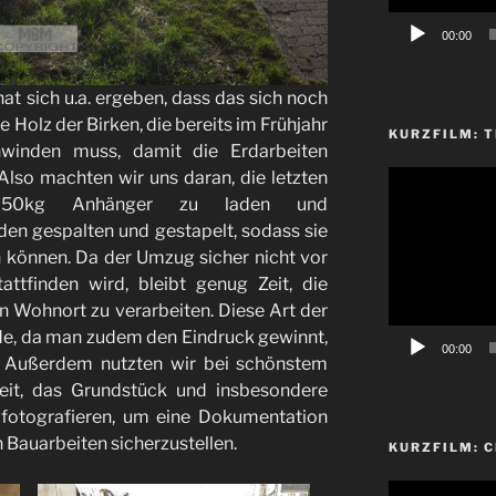
00:00
t sich u.a. ergeben, dass das sich noch
 Holz der Birken, die bereits im Frühjahr
KURZFILM: T
hwinden muss, damit die Erdarbeiten
Also machten wir uns daran, die letzten
Video-
Player
50kg Anhänger zu laden und
den gespalten und gestapelt, sodass sie
 können. Da der Umzug sicher nicht vor
ttfinden wird, bleibt genug Zeit, die
n Wohnort zu verarbeiten. Diese Art der
ude, da man zudem den Eindruck gewinnt,
00:00
. Außerdem nutzten wir bei schönstem
heit, das Grundstück und insbesondere
fotografieren, um eine Dokumentation
 Bauarbeiten sicherzustellen.
KURZFILM: 
Video-