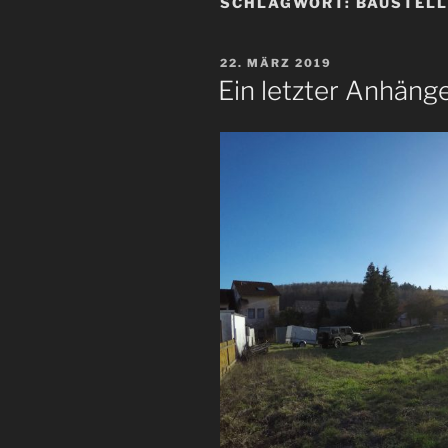
SCHLAGWORT:
BAUSTEL
VERÖFFENTLICHT
22. MÄRZ 2019
AM
Ein letzter Anhäng