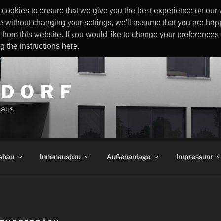
cookies to ensure that we give you the best experience on our w
e without changing your settings, we'll assume that you are happ
 from this website. If you would like to change your preference
ng the instructions
here
.
 D O R F
Haus
sbau
Innenausbau
Außenanlage
Impressum