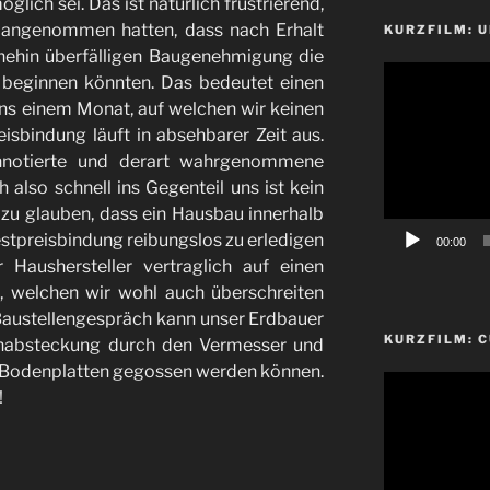
glich sei. Das ist natürlich frustrierend,
 angenommen hatten, dass nach Erhalt
KURZFILM: 
nehin überfälligen Baugenehmigung die
Video-
 beginnen könnten. Das bedeutet einen
Player
ns einem Monat, auf welchen wir keinen
isbindung läuft in absehbarer Zeit aus.
onnotierte und derart wahrgenommene
also schnell ins Gegenteil uns ist kein
zu glauben, dass ein Hausbau innerhalb
tpreisbindung reibungslos zu erledigen
00:00
r Haushersteller vertraglich auf einen
, welchen wir wohl auch überschreiten
Baustellengespräch kann unser Erdbauer
KURZFILM: 
einabsteckung durch den Vermesser und
e Bodenplatten gegossen werden können.
Video-
!
Player