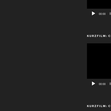
00:00
KURZFILM: 
Video-
Player
00:00
KURZFILM: C