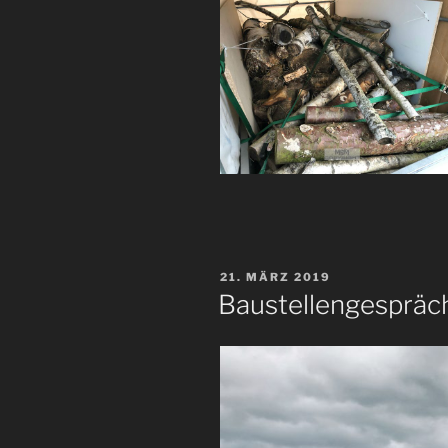
VERÖFFENTLICHT
21. MÄRZ 2019
AM
Baustellengespräc