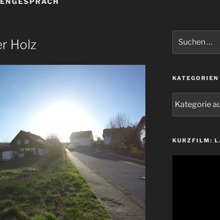
LENGESPRÄCH
Suchen
er Holz
nach:
KATEGORIEN
Kategorien
KURZFILM: 
Video-
Player