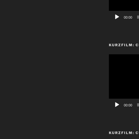
00:00
KURZFILM: 
Video-
Player
00:00
KURZFILM: C