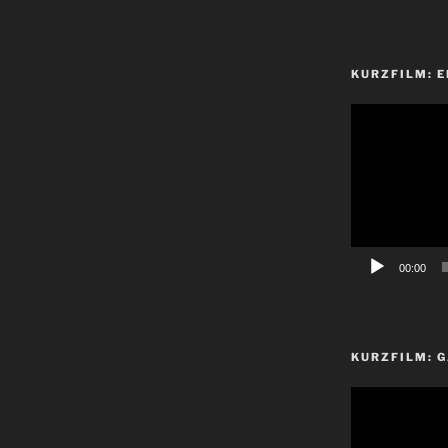
KURZFILM: E
Video-
Player
00:00
KURZFILM: G
Video-
Player