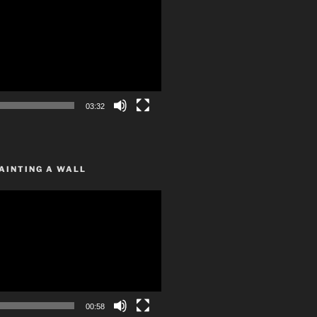
03:32
AINTING A WALL
00:58