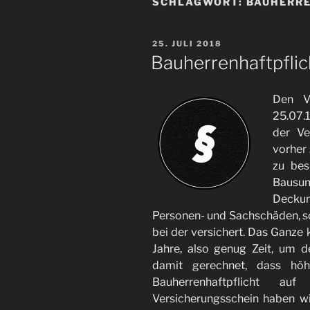
SCHLAGWORT:
BAUHERR
VERÖFFENTLICHT
25. JULI 2018
AM
Bauherrenhaftpflic
Den Ve
25.07.
der Ve
vorher
zu bes
Bausu
Decku
Personen- und Sachschäden, s
bei der versichert. Das Ganze 
Jahre, also genug Zeit, um d
damit gerechnet, dass hö
Bauherrenhaftpflicht 
Versicherungsschein haben wi