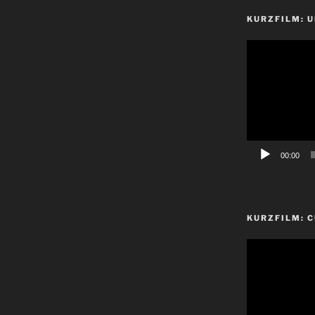
KURZFILM: 
Video-
Player
00:00
KURZFILM: 
Video-
Player