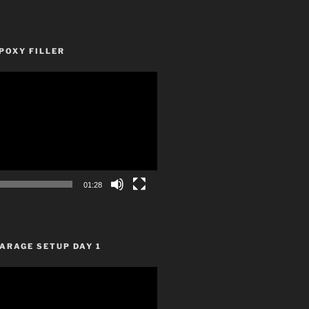
POXY FILLER
01:28
ARAGE SETUP DAY 1