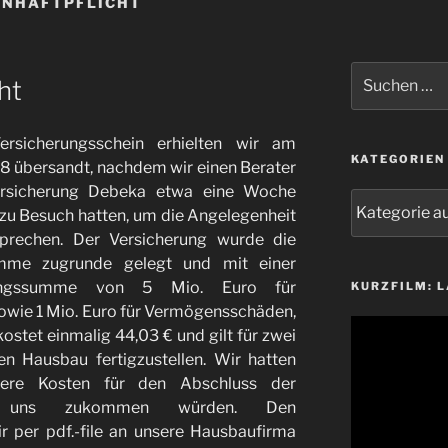
ENHAFTPFLICHT
Suchen
ht
nach:
rsicherungsschein erhielten wir am
KATEGORIEN
18 übersandt, nachdem wir einen Berater
rsicherung Debeka etwa eine Woche
Kategorien
 zu Besuch hatten, um die Angelegenheit
prechen. Der Versicherung wurde die
mme zugrunde gelegt und mit einer
ngssumme von 5 Mio. Euro für
KURZFILM: 
owie 1 Mio. Euro für Vermögensschäden,
Video-
kostet einmalig 44,03 € und gilt für zwei
Player
en Hausbau fertigzustellen. Wir hatten
here Kosten für den Abschluss der
auf uns zukommen würden. Den
r per pdf.-file an unsere Hausbaufirma