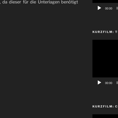
, da dieser für die Unterlagen benötigt
00:00
KURZFILM: T
Video-
Player
00:00
KURZFILM: 
Video-