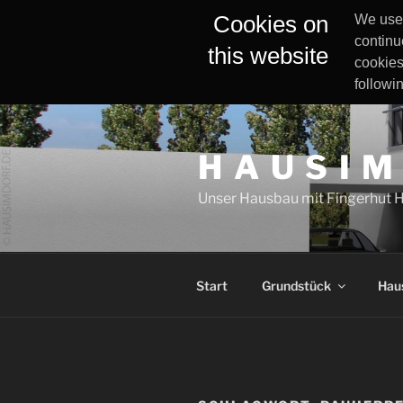
Cookies on
We use 
continu
this website
cookies
followi
Zum
Inhalt
H A U S I M
springen
Unser Hausbau mit Fingerhut 
Start
Grundstück
Hau