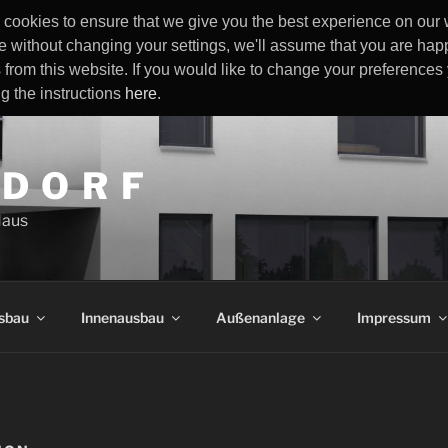
cookies to ensure that we give you the best experience on our w
e without changing your settings, we'll assume that you are happ
 from this website. If you would like to change your preference
ng the instructions
here
.
 D O R F
Haus
sbau
Innenausbau
Außenanlage
Impressum