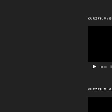
KURZFILM: E
Video-
Player
00:00
KURZFILM: G
Video-
Player