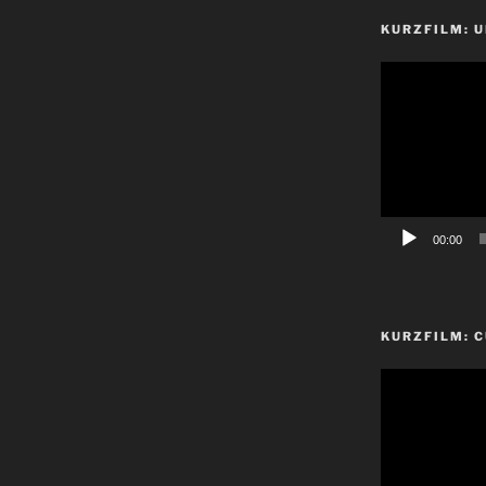
KURZFILM: 
Video-
Player
00:00
KURZFILM: 
Video-
Player