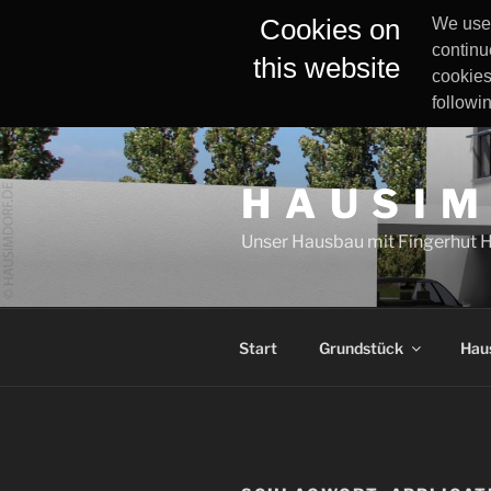
Cookies on
We use 
continu
this website
cookies
followi
Zum
Inhalt
H A U S I M
springen
Unser Hausbau mit Fingerhut 
Start
Grundstück
Hau