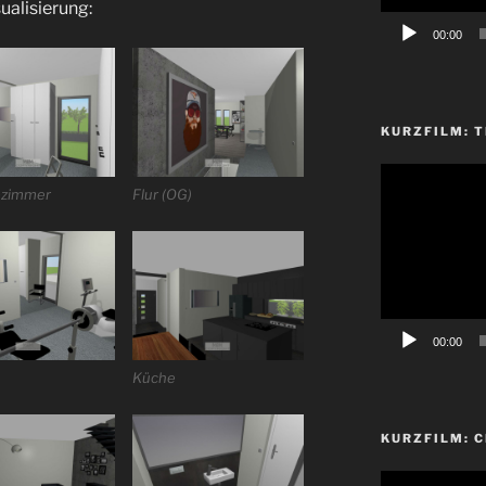
ualisierung:
00:00
KURZFILM: T
Video-
ezimmer
Flur (OG)
Player
00:00
Küche
KURZFILM: 
Video-