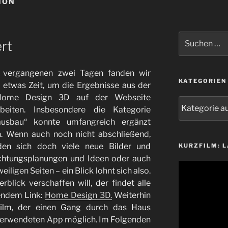
ION
Suchen
rt
nach:
 vergangenen zwei Tagen fanden wir
KATEGORIEN
h etwas Zeit, um die Ergebnisse aus der
ome Design 3D auf der Webseite
Kategorien
rbeiten. Insbesondere die Kategorie
ausbau“ konnte umfangreich ergänzt
. Wenn auch noch nicht abschließend,
den sich doch viele neue Bilder und
KURZFILM: 
ichtungsplanungen und Ideen oder auch
Video-
ligen Seiten – ein Blick lohnt sich also.
Player
blick verschaffen will, der findet alle
gendem Link:
Home Design 3D.
Weiterhin
film, der einen Gang durch das Haus
r verwendeten App möglich. Im Folgenden