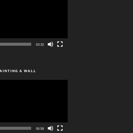
03:32
AINTING A WALL
00:58