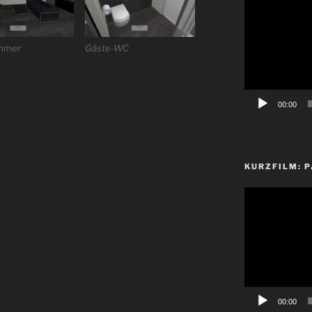
Player
mmer
Gäste-WC
00:00
KURZFILM: P
Video-
Player
00:00