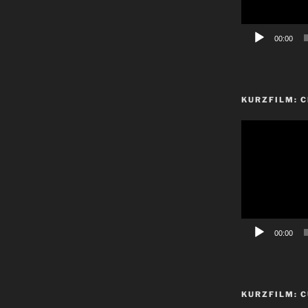
00:00
KURZFILM: 
Video-
Player
00:00
KURZFILM: C