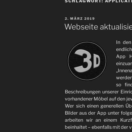
SCHLAGWORT:
APPLICAT
VERÖFFENTLICHT
2. MÄRZ 2019
AM
Webseite aktualisie
In den
endlic
App H
einzua
„Innen
werden
so fin
Beschreibungen unserer Einr
vorhandener Möbel auf den jewei
Wer sich einen generellen Über
Bilder aus der App unter fol
arbeiten wir an einem Kurz
beinhaltet – ebenfalls mit de