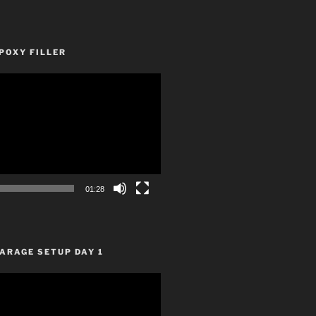
POXY FILLER
01:28
ARAGE SETUP DAY 1