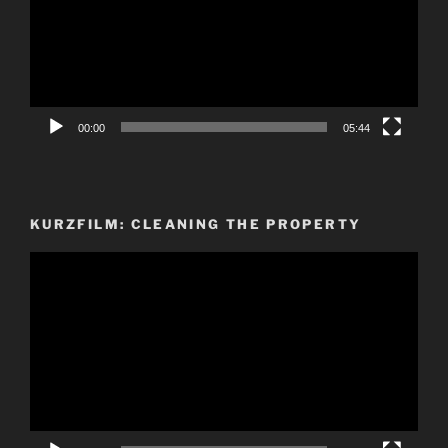
00:00
05:44
KURZFILM: CLEANING THE PROPERTY
Video-
Player