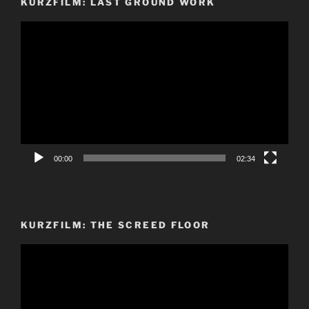
KURZFILM: LAST GROUND WORK
Video-
Player
00:00
02:34
KURZFILM: THE SCREED FLOOR
Video-
Player