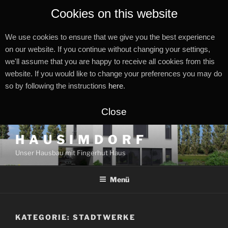
Cookies on this website
We use cookies to ensure that we give you the best experience
on our website. If you continue without changing your settings,
we'll assume that you are happy to receive all cookies from this
website. If you would like to change your preferences you may do
so by following the instructions
here
.
Close
Zum
H A U S I M D O R F
Inhalt
Unser Hausbau mit Fingerhut Haus
springen
Menü
KATEGORIE:
STADTWERKE