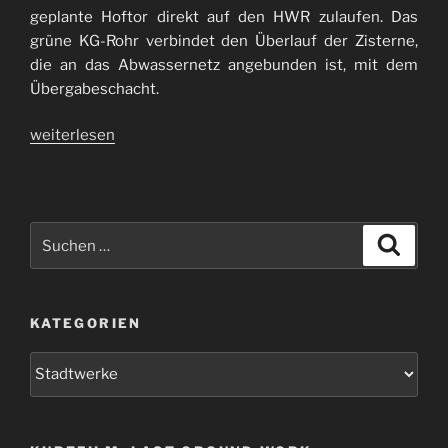
geplante Hoftor direkt auf den HWR zulaufen. Das
grüne KG-Rohr verbindet den Überlauf der Zisterne,
die an das Abwassernetz angebunden ist, mit dem
Übergabeschacht.
„Wasser
weiterlesen
marsch!“
Suchen
Suche
nach:
KATEGORIEN
Kategorien