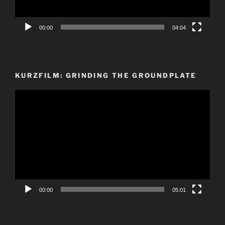
00:00
04:04
KURZFILM: GRINDING THE GROUNDPLATE
Video-
Player
00:00
05:01