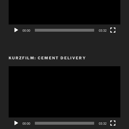
00:00
03:32
KURZFILM: CEMENT DELIVERY
Video-
Player
00:00
03:32