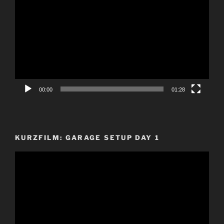
Player
00:00
01:28
KURZFILM: GARAGE SETUP DAY 1
Video-
Player