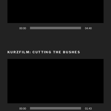
00:00
04:40
KURZFILM: CUTTING THE BUSHES
Video-
Player
00:00
01:43