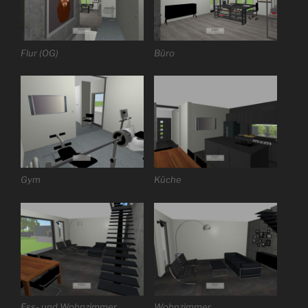
Flur (OG)
Büro
Gym
Küche
Ess- und Wohnzimmer
Wohnzimmer