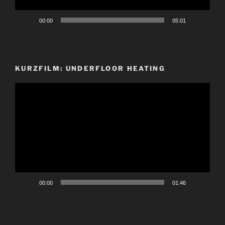
00:00
05:01
KURZFILM: UNDERFLOOR HEATING
Video-
Player
00:00
01:46