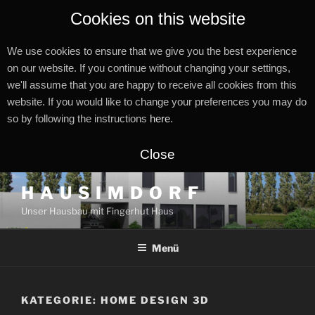
Cookies on this website
We use cookies to ensure that we give you the best experience
on our website. If you continue without changing your settings,
we'll assume that you are happy to receive all cookies from this
website. If you would like to change your preferences you may do
so by following the instructions
here
.
Close
Zum
H A U S I M D O R F
Inhalt
Unser Hausbau mit Fingerhut Haus
springen
Menü
KATEGORIE:
HOME DESIGN 3D