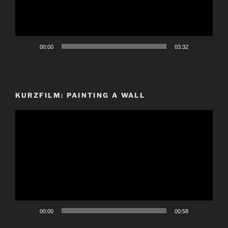
00:00
03:32
KURZFILM: PAINTING A WALL
Video-
Player
00:00
00:58